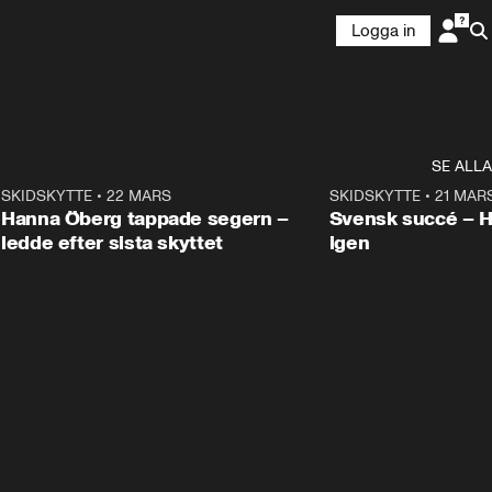
Logga in
SE ALLA
9
SKIDSKYTTE
•
22 MARS
0:55
SKIDSKYTTE
•
21 MAR
Hanna Öberg tappade segern –
Svensk succé – 
ledde efter sista skyttet
igen