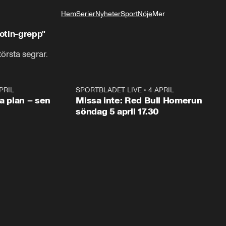
Hem
Serier
Nyheter
Sport
Nöje
Mer
Livsstil
jotin-grepp"
största segrar.
PRIL
1:03
SPORTBLADET LIVE
•
4 APRIL
1:0
va plan – sen
Missa inte: Red Bull Homerun
söndag 5 april 17.30