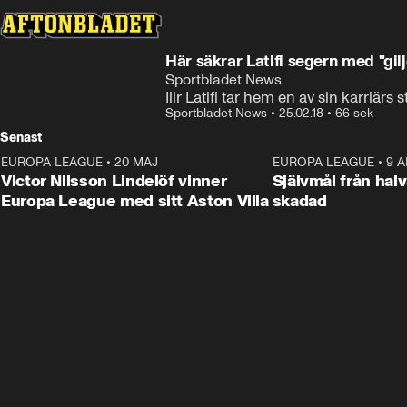
Här säkrar Latifi segern med "gil
Sportbladet News
Ilir Latifi tar hem en av sin karriärs 
Sportbladet News
•
25.02.18
•
66 sek
Senast
EUROPA LEAGUE
•
20 MAJ
1:32
EUROPA LEAGUE
•
9 A
Victor Nilsson Lindelöf vinner
Självmål från hal
Europa League med sitt Aston Villa
skadad