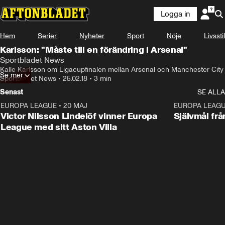
Logga in
Hem
Serier
Nyheter
Sport
Nöje
Livsstil
Karlsson: "Måste till en förändring i Arsenal"
Sportbladet News
Kalle Karlsson om Ligacupfinalen mellan Arsenal och Manchester City
Se mer
Sportbladet News
•
25.02.18
•
3 min
Senast
SE ALLA
EUROPA LEAGUE
•
20 MAJ
1:32
EUROPA LEAG
Victor Nilsson Lindelöf vinner Europa
Självmål frå
League med sitt Aston Villa