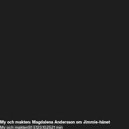
My och makten: Magdalena Andersson om Jimmie-hånet
My och makten
S1 E1
23.10.25
21 min