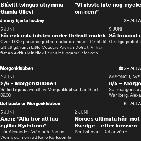
Blåvitt tvingas utrymma
”Vi visste inte nog mycke
Gamla Ullevi
om dem”
Jimmy hjärta hockey
SE ALLA
5 JUNI
11:14
5 JUNI
Får exklusiv inblick under Detroit-match
Så förvandl
Över 1 000 personer jobbar under en match, för att få 
Otroliga jobbet
allt att gå runt i Little Ceasars Arena i Detroit. Vi har 
fått en exklusiv inblick i hur allt fungerar inför och 
under match i världens bästa hockeyliga
Morgonklubben
SE ALLA
2 JUNI
SÄSONG 1, AVSN
2/6 - Morgonklubben
8/5 – Morg
Se tisdagens avsnitt av Morgonklubben här. Start 
Se fredagens av
09.00. 
Det bästa ur Morgonklubben
SE ALLA
5 JUNI
0:44
2 JUNI
Axén: ”Alla tror att jag
Norges ultimata hån mot
ogillar Rydström”
Sverige – efter krossen
Hör Alexander Axén och Pontus 
Per Bohman: ”Det är värre”
Wernbloom om att Kalle Karlsson får 