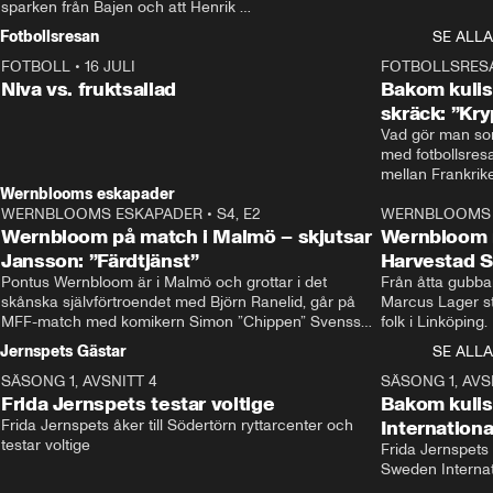
sparken från Bajen och att Henrik 
Rydström tar över
Fotbollsresan
SE ALLA
FOTBOLL
•
16 JULI
0:44
FOTBOLLSRES
Niva vs. fruktsallad
Bakom kulis
skräck: ”Kry
Vad gör man som
med fotbollsres
Wernblooms eskapader
WERNBLOOMS ESKAPADER
•
S4, E2
38:23
WERNBLOOMS 
Wernbloom på match i Malmö – skjutsar
Wernbloom 
Jansson: ”Färdtjänst”
Harvestad 
Pontus Wernbloom är i Malmö och grottar i det 
Från åtta gubbar 
skånska självförtroendet med Björn Ranelid, går på 
Marcus Lager sta
MFF-match med komikern Simon ”Chippen” Svensson 
folk i Linköping
och hjälper skadade stjärnbacken Pontus Jansson 
och Wernbloom kl
Jernspets Gästar
SE ALLA
hem. 
SÄSONG 1, AVSNITT 4
13:37
SÄSONG 1, AVS
Frida Jernspets testar voltige
Bakom kuli
Frida Jernspets åker till Södertörn ryttarcenter och 
Internation
testar voltige
Frida Jernspets 
Sweden Interna