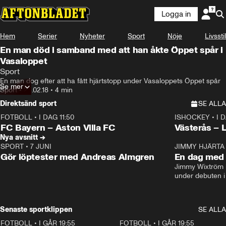
Logga in
Hem
Serier
Nyheter
Sport
Nöje
Livsstil
En man död i samband med att han åkte Öppet spår i
Vasaloppet
Sport
En man dog efter att ha fått hjärtstopp under Vasaloppets Öppet spår
Se mer
Sport
•
25.02.18
•
4 min
Direktsänd sport
SE ALLA
FOTBOLL
•
I DAG 11:50
ISHOCKEY
•
I 
Plus
Plus
FC Bayern – Aston Villa FC
Västerås – 
Nya avsnitt →
SPORT
•
7 JUNI
16:36
JIMMY HJÄRTA
Gör löptester med Andreas Almgren
En dag med 
Jimmy Wixtröm 
under debuten i
Senaste sportklippen
SE ALLA
FOTBOLL
•
I GÅR 19:55
0:29
FOTBOLL
•
I GÅR 19:55