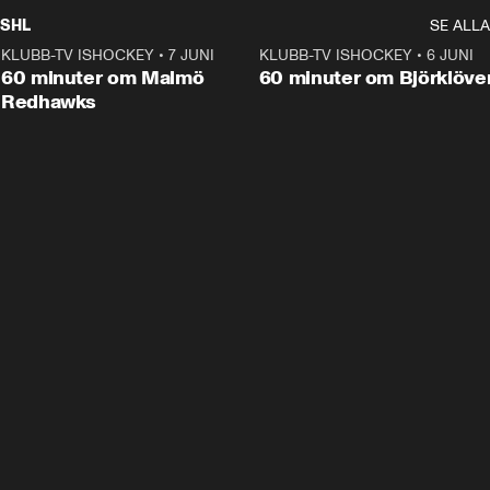
SHL
SE ALLA
KLUBB-TV ISHOCKEY
•
7 JUNI
1:02:53
KLUBB-TV ISHOCKEY
•
6 JUNI
1:0
Plus
60 minuter om Malmö
60 minuter om Björklöve
Redhawks