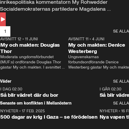
inrikespolitiska kommentatorn My Rohwedder 
Socialdemokraternas partiledare Magdalena 
Andersson till svars.
1
SE ALLA
AVSNITT 12
•
11 JUNI
26:27
AVSNITT 11
•
4 JUNI
2
My och makten: Douglas
My och makten: Denice
Thor
Westerberg
Moderata ungdomsförbundet 
Ungsvenskarnas 
(MUF:s) ordförande Douglas Thor 
förbundsordförande Denice 
gästar My och makten. I avsnittet 
Westerberg gästar My och makten.
diskuteras tonårsutvisningarna och 
avsnittet diskuteras migrationsfrå
hur Moderaterna ska locka väljare till 
och hur SD ska locka kvinnliga 
Väder
SE ALLA
valet i höst. 
väljare. 
I DAG 02:30
1:06
I GÅR 02:30
Så blir vädret där du bor
Så blir vädr
Senaste om konflikten i Mellanöstern
SE ALLA
NYHETER
•
17 FEB. 2025
0:45
NYHETER
•
16 F
500 dagar av krig i Gaza – se förödelsen
Nya vapen ti