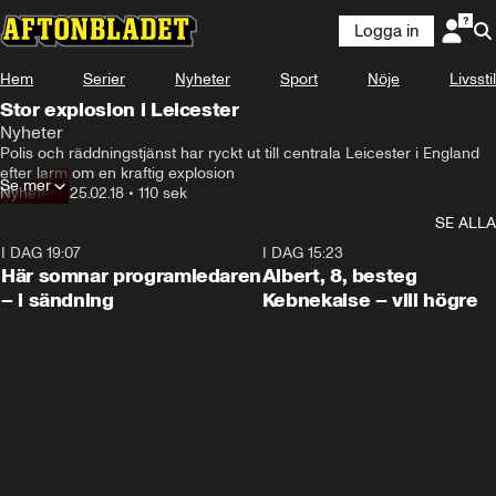
Logga in
Hem
Serier
Nyheter
Sport
Nöje
Livsstil
Stor explosion i Leicester
Nyheter
Polis och räddningstjänst har ryckt ut till centrala Leicester i England 
efter larm om en kraftig explosion
Se mer
Nyheter
•
25.02.18
•
110 sek
SE ALLA
I DAG 19:07
0:45
I DAG 15:23
Här somnar programledaren
Albert, 8, besteg
– i sändning
Kebnekaise – vill högre