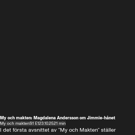
My och makten: Magdalena Andersson om Jimmie-hånet
My och makten
S1 E1
23.10.25
21 min
I det första avsnittet av ”My och Makten” ställer 