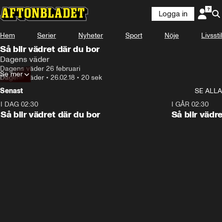
Logga in
Hem
Serier
Nyheter
Sport
Nöje
Livsstil
Så blir vädret där du bor
Dagens väder
Dagens väder 26 februari
Se mer
Dagens väder
•
26.02.18
•
20 sek
Senast
SE ALLA
I DAG 02:30
1:06
I GÅR 02:30
Så blir vädret där du bor
Så blir vädr