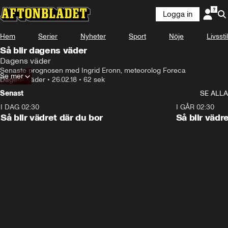
Logga in
Hem
Serier
Nyheter
Sport
Nöje
Livsstil
Så blir dagens väder
Dagens väder
Senaste prognosen med Ingrid Eronn, meteorolog Foreca
Se mer
Dagens väder
•
26.02.18
•
62 sek
Senast
SE ALLA
I DAG 02:30
1:06
I GÅR 02:30
Så blir vädret där du bor
Så blir vädr