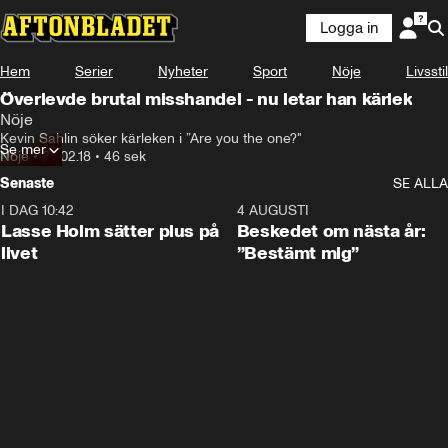
Logga in
Hem
Serier
Nyheter
Sport
Nöje
Livsstil
Överlevde brutal misshandel - nu letar han kärlek
Nöje
Kevin Sahlin söker kärleken i ”Are you the one?"
Se mer
Nöje
•
26.02.18
•
46 sek
Senaste
SE ALLA
I DAG 10:42
1:04
4 AUGUSTI
Lasse Holm sätter plus på
Beskedet om nästa år:
livet
”Bestämt mig”