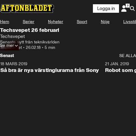
Logga in
Hem
Serier
Nyheter
Sport
Nöje
Livsstil
Techsvepet 26 februari
Techsvepet
Senaste nytt från teknikvärlden
Se mer
Techsvepet
•
26.02.18
•
5 min
Senast
SE ALLA
18 MARS 2019
2:15
21 JAN. 2019
Så bra är nya värstinglurarna från Sony
Robot som gj