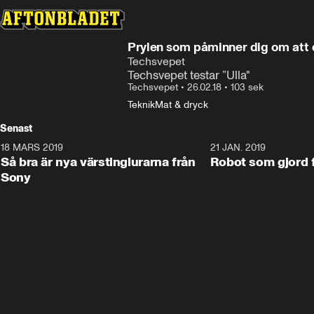
Prylen som påminner dig om att 
Techsvepet
Techsvepet testar ”Ulla"
Techsvepet
•
26.02.18
•
103 sek
Teknik
Mat & dryck
Senast
18 MARS 2019
2:15
21 JAN. 2019
Så bra är nya värstinglurarna från
Robot som gjord f
Sony