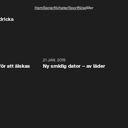
Hem
Serier
Nyheter
Sport
Nöje
Mer
Livsstil
dricka
1:53
21 JAN. 2019
2:3
ör att älskas
Ny smidig dator – av läder