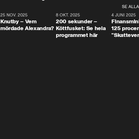
SE ALLA
3
25 NOV. 2025
31:05
8 OKT. 2025
4:29
4 JUNI 2025
Knutby – Vem
200 sekunder –
Finansmin
mördade Alexandra?
Köttfusket: Se hela
125 procent
programmet här
"Skattever
viktig uppg