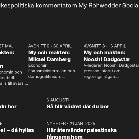
r inrikespolitiska kommentatorn My Rohwedder Soci
27 MAJ
3:51
AVSNITT 9
•
30 APRIL
24:00
AVSNITT 8
•
16 APRIL
25:1
kten:
My och makten:
My och makten:
Mikael Damberg
Nooshi Dadgostar
on
Ekonomin, 
V-ledaren Nooshi Dadgostar
finansministerrollen och 
pressas internt om 
onomin och 
demografikrisen. 
regeringsfrågan.

lisabeth 
Oppositionen ställs till svars 
I Aftonbladets 
ls till svars 
när Socialdemokraternas 
partiledarutfrågning ”My 
stern gästar 
Mikael Damberg gästar My 
och Makten” sätter hon ner 
My och Makten. 
och Makten. 
foten mot kritikerna:

1:06
6 AUGUSTI
1:0
– Vi ställer upp i val. Ska vi 
 du bor
Så blir vädret där du bor
vara med så sitter vi förstås 
25
1:22
NYHETER
•
21 JAN. 2025
0:5
ael – då hyllas
Här återvänder palestinska
fångarna hem