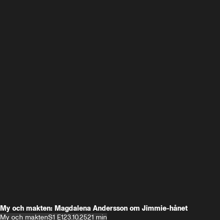
My och makten: Magdalena Andersson om Jimmie-hånet
My och makten
S1 E1
23.10.25
21 min