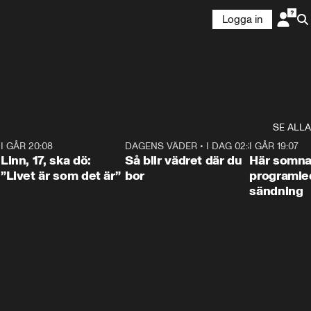
Logga in
SE ALLA
2
I GÅR 20:08
4:36
DAGENS VÄDER
•
I DAG 02:30
1:06
I GÅR 19:07
Linn, 17, ska dö:
Så blir vädret där du
Här somna
”Livet är som det är”
bor
programled
sändning