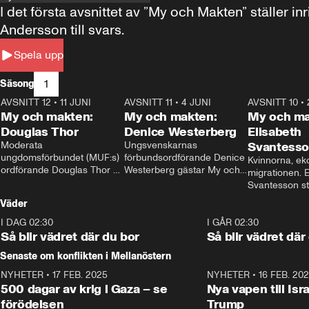
I det första avsnittet av ”My och Makten” ställe
Andersson till svars.
Spela upp
1
Säsong
AVSNITT 12
•
11 JUNI
26:27
AVSNITT 11
•
4 JUNI
23:40
AVSNITT 10
•
My och makten:
My och makten:
My och ma
Douglas Thor
Denice Westerberg
Elisabeth
Moderata 
Ungsvenskarnas 
Svantess
ungdomsförbundet (MUF:s) 
förbundsordförande Denice 
Kvinnorna, ek
ordförande Douglas Thor 
Westerberg gästar My och 
migrationen. E
gästar My och makten. I 
makten. I avsnittet 
Svantesson stäl
avsnittet diskuteras 
diskuteras migrationsfrågan 
när finansmini
Väder
tonårsutvisningarna och hur 
och hur SD ska locka 
Moderaterna ska locka 
kvinnliga väljare. 
I DAG 02:30
1:06
I GÅR 02:30
väljare till valet i höst. 
Så blir vädret där du bor
Så blir vädret där
Senaste om konflikten i Mellanöstern
NYHETER
•
17 FEB. 2025
0:45
NYHETER
•
16 FEB. 20
500 dagar av krig i Gaza – se
Nya vapen till Isr
förödelsen
Trump