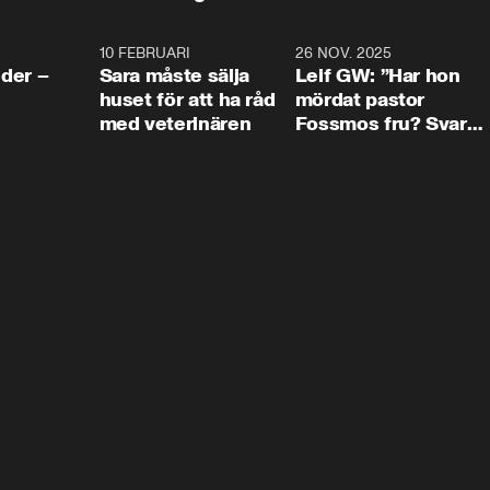
4:24
10 FEBRUARI
4:13
26 NOV. 2025
8:1
der –
Sara måste sälja
Leif GW: ”Har hon
huset för att ha råd
mördat pastor
med veterinären
Fossmos fru? Svar
nej.”