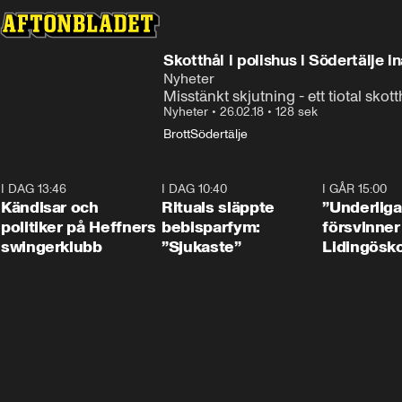
Skotthål i polishus i Södertälje in
Nyheter
Misstänkt skjutning - ett tiotal skott
Nyheter
•
26.02.18
•
128 sek
Brott
Södertälje
I DAG 13:46
0:55
I DAG 10:40
1:01
I GÅR 15:00
Kändisar och
Rituals släppte
”Underliga
politiker på Heffners
bebisparfym:
försvinner
swingerklubb
”Sjukaste”
Lidingösko