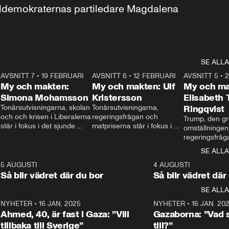
aldemokraternas partiledare Magdalena 
SE ALLA
7
AVSNITT 7
•
19 FEBRUARI
24:30
AVSNITT 6
•
12 FEBRUARI
27:30
AVSNITT 5
•
My och makten:
My och makten: Ulf
My och ma
Simona Mohamsson
Kristersson
Elisabeth
 
Tonårsutvisningarna, skolan 
Tonårsutvisningarna, 
Ringqvist
och och krisen i Liberalerna 
regeringsfrågan och 
Trump, den gr
står i fokus i det sjunde 
matpriserna står i fokus i 
omställningen
avsnittet av ”My och 
det sjätte avsnittet av ”My 
regeringsfråga
makten”. Se när 
och makten”. Se när 
centrum i det 
SE ALLA
Aftonbladets inrikespolitiska 
Aftonbladets inrikespolitiska 
avsnittet av ”
kommentator My 
kommentator My 
6
5 AUGUSTI
1:06
4 AUGUSTI
Makten”. Se nä
Rohwedder ställer 
Rohwedder ställer 
Så blir vädret där du bor
Så blir vädret där
Aftonbladets in
utbildnings- och 
statsminister Ulf Kristersson 
kommentator 
SE ALLA
integrationsminister Simona 
till svars.
Rohwedder stäl
Mohamsson till svars.
Centerpartiets
2
NYHETER
•
16 JAN. 2025
1:01
NYHETER
•
16 JAN. 20
Thand Ring till
Ahmed, 40, är fast i Gaza: ”Vill
Gazaborna: ”Vad s
tillbaka till Sverige”
till?”