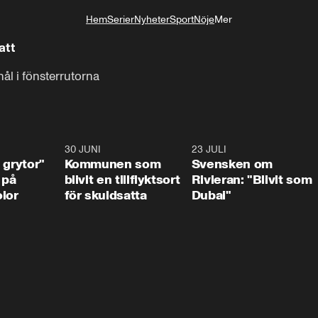
Hem
Serier
Nyheter
Sport
Nöje
Mer
Livsstil
att
hål i fönsterrutorna
1:07
30 JUNI
1:24
23 JULI
1:4
 grytor"
Kommunen som
Svensken om
 på
blivit en tillflyktsort
Rivieran: "Blivit som
lor
för skuldsatta
Dubai"