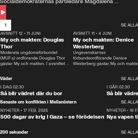
Socialdemokraternas partiledare Magdalena 
Andersson till svars.
1
SE ALLA
AVSNITT 12
•
11 JUNI
26:27
AVSNITT 11
•
4 JUNI
2
My och makten: Douglas
My och makten: Denice
Thor
Westerberg
Moderata ungdomsförbundet 
Ungsvenskarnas 
(MUF:s) ordförande Douglas Thor 
förbundsordförande Denice 
gästar My och makten. I avsnittet 
Westerberg gästar My och makten.
diskuteras tonårsutvisningarna och 
avsnittet diskuteras migrationsfrå
hur Moderaterna ska locka väljare till 
och hur SD ska locka kvinnliga 
Väder
SE ALLA
valet i höst. 
väljare. 
I DAG 02:30
1:06
I GÅR 02:30
Så blir vädret där du bor
Så blir vädr
Senaste om konflikten i Mellanöstern
SE ALLA
NYHETER
•
17 FEB. 2025
0:45
NYHETER
•
16 F
500 dagar av krig i Gaza – se förödelsen
Nya vapen ti
200 sekunder
SE ALLA