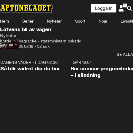
Logga in
Hem
Serier
Nyheter
Sport
Nöje
Livsstil
Löfvens bil av vägen
Nyheter
Körde in i vägräcke - statsministern oskadd
Se mer
Nyheter
•
26.02.18
•
32 sek
SE ALLA
DAGENS VÄDER
•
I DAG 02:30
1:06
I GÅR 19:07
Så blir vädret där du bor
Här somnar programleda
– i sändning