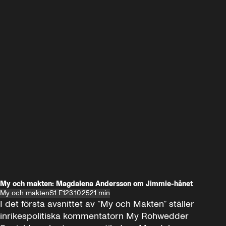
My och makten: Magdalena Andersson om Jimmie-hånet
My och makten
S1 E1
23.10.25
21 min
I det första avsnittet av ”My och Makten” ställer 
inrikespolitiska kommentatorn My Rohwedder 