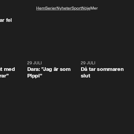
Hem
Serier
Nyheter
Sport
Nöje
Mer
Livsstil
r fel
1:02
29 JULI
0:41
29 JULI
0:3
at med
Dara: ”Jag är som
Då tar sommaren
rar”
Pippi”
slut