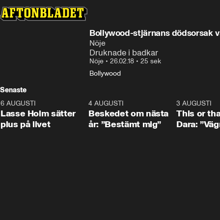
Bollywood-stjärnans dödsorsak va
Nöje
Druknade i badkar
Nöje
•
26.02.18
•
25 sek
Bollywood
Senaste
6 AUGUSTI
1:04
4 AUGUSTI
0:24
3 AUGUSTI
Lasse Holm sätter
Beskedet om nästa
This or th
plus på livet
år: ”Bestämt mig”
Dara: ”Väg