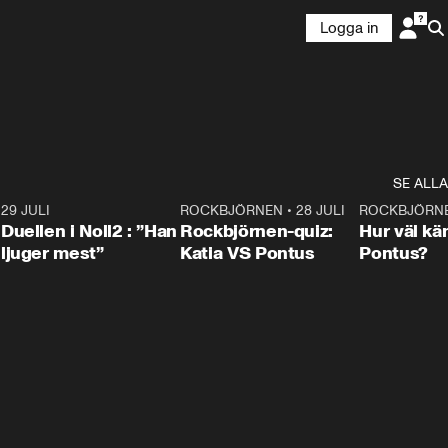
Logga in
SE ALLA
9
29 JULI
0:47
ROCKBJÖRNEN
•
28 JULI
0:15
ROCKBJÖRN
Duellen i Noll2 : ”Han
Rockbjörnen-quiz:
Hur väl kä
ljuger mest”
Katia VS Pontus
Pontus?