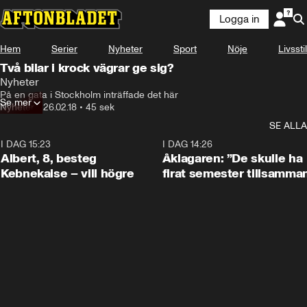
Logga in
Hem
Serier
Nyheter
Sport
Nöje
Livsstil
Två bilar i krock vägrar ge sig?
Nyheter
På en gata i Stockholm inträffade det här
Se mer
Nyheter
•
26.02.18
•
45 sek
SE ALLA
I DAG 15:23
0:54
I DAG 14:26
Albert, 8, besteg
Åklagaren: ”De skulle ha
Kebnekaise – vill högre
firat semester tillsamma