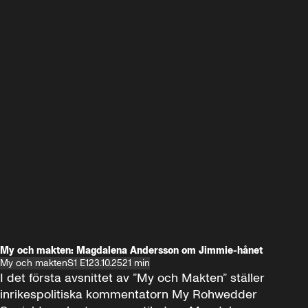
My och makten: Magdalena Andersson om Jimmie-hånet
My och makten
S1 E1
23.10.25
21 min
I det första avsnittet av ”My och Makten” ställer 
inrikespolitiska kommentatorn My Rohwedder 