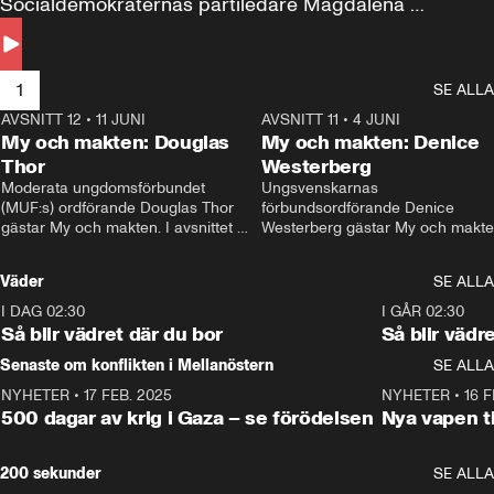
Socialdemokraternas partiledare Magdalena 
Andersson till svars.
1
SE ALLA
AVSNITT 12
•
11 JUNI
26:27
AVSNITT 11
•
4 JUNI
2
My och makten: Douglas
My och makten: Denice
Thor
Westerberg
Moderata ungdomsförbundet 
Ungsvenskarnas 
(MUF:s) ordförande Douglas Thor 
förbundsordförande Denice 
gästar My och makten. I avsnittet 
Westerberg gästar My och makten.
diskuteras tonårsutvisningarna och 
avsnittet diskuteras migrationsfrå
hur Moderaterna ska locka väljare till 
och hur SD ska locka kvinnliga 
Väder
SE ALLA
valet i höst. 
väljare. 
I DAG 02:30
1:06
I GÅR 02:30
Så blir vädret där du bor
Så blir vädr
Senaste om konflikten i Mellanöstern
SE ALLA
NYHETER
•
17 FEB. 2025
0:45
NYHETER
•
16 F
500 dagar av krig i Gaza – se förödelsen
Nya vapen ti
200 sekunder
SE ALLA