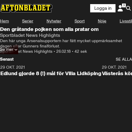
Logga in
Hem
Serier
Nyheter
Sport
Nöje
Livsstil
Den gråtande pojken som alla pratar om
Sportbladet News Highlights
Den här unga Arsenalsupportern har fått mycket uppmärksamhet 
dagen efter Gunners finalförlust.
Se mer
Sportbladet News Highlights
•
26.02.18
•
42 sek
Senast
SE ALLA
29 OKT. 2021
4:11
29 OKT. 2021
Edlund gjorde 8 (!) mål för Villa Lidköping
Västerås kö