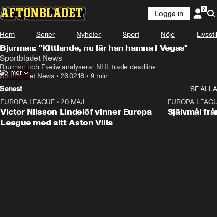
Logga in
Hem
Serier
Nyheter
Sport
Nöje
Livsstil
Bjurman: "Kittlande, nu lär han hamna i Vegas"
Sportbladet News
Bjurman och Ekeliw analyserar NHL trade deadline.
Se mer
Sportbladet News
•
26.02.18
•
9 min
Senast
SE ALLA
EUROPA LEAGUE
•
20 MAJ
1:32
EUROPA LEAG
Victor Nilsson Lindelöf vinner Europa
Självmål frå
League med sitt Aston Villa