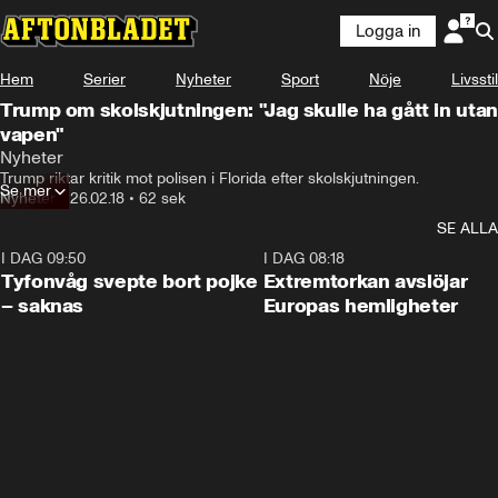
Logga in
Hem
Serier
Nyheter
Sport
Nöje
Livsstil
Trump om skolskjutningen: "Jag skulle ha gått in utan
vapen"
Nyheter
Trump riktar kritik mot polisen i Florida efter skolskjutningen.
Se mer
Nyheter
•
26.02.18
•
62 sek
SE ALLA
I DAG 09:50
0:53
I DAG 08:18
Tyfonvåg svepte bort pojke
Extremtorkan avslöjar
– saknas
Europas hemligheter