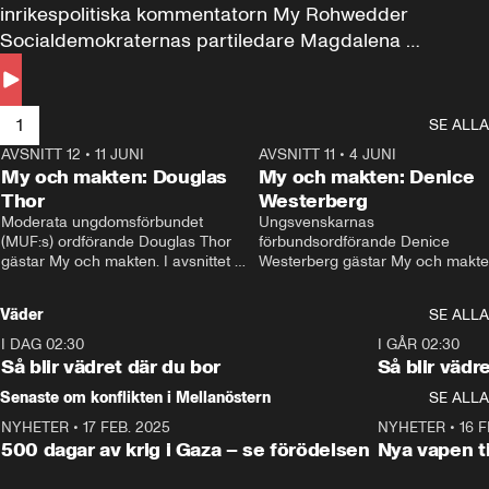
inrikespolitiska kommentatorn My Rohwedder 
Socialdemokraternas partiledare Magdalena 
Andersson till svars.
1
SE ALLA
AVSNITT 12
•
11 JUNI
26:27
AVSNITT 11
•
4 JUNI
2
My och makten: Douglas
My och makten: Denice
Thor
Westerberg
Moderata ungdomsförbundet 
Ungsvenskarnas 
(MUF:s) ordförande Douglas Thor 
förbundsordförande Denice 
gästar My och makten. I avsnittet 
Westerberg gästar My och makten.
diskuteras tonårsutvisningarna och 
avsnittet diskuteras migrationsfrå
hur Moderaterna ska locka väljare till 
och hur SD ska locka kvinnliga 
Väder
SE ALLA
valet i höst. 
väljare. 
I DAG 02:30
1:06
I GÅR 02:30
Så blir vädret där du bor
Så blir vädr
Senaste om konflikten i Mellanöstern
SE ALLA
NYHETER
•
17 FEB. 2025
0:45
NYHETER
•
16 F
500 dagar av krig i Gaza – se förödelsen
Nya vapen ti