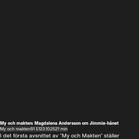
My och makten: Magdalena Andersson om Jimmie-hånet
My och makten
S1 E1
23.10.25
21 min
I det första avsnittet av ”My och Makten” ställer 