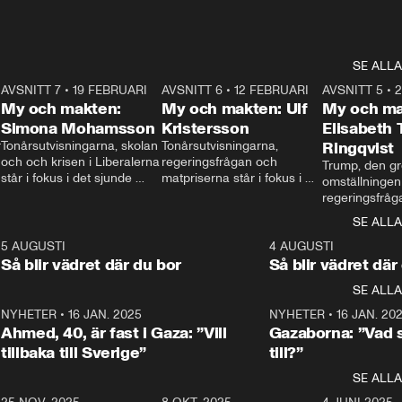
SE ALLA
7
AVSNITT 7
•
19 FEBRUARI
24:30
AVSNITT 6
•
12 FEBRUARI
27:30
AVSNITT 5
•
My och makten:
My och makten: Ulf
My och ma
Simona Mohamsson
Kristersson
Elisabeth
 
Tonårsutvisningarna, skolan 
Tonårsutvisningarna, 
Ringqvist
och och krisen i Liberalerna 
regeringsfrågan och 
Trump, den gr
står i fokus i det sjunde 
matpriserna står i fokus i 
omställningen
avsnittet av ”My och 
det sjätte avsnittet av ”My 
regeringsfråga
makten”. Se när 
och makten”. Se när 
centrum i det 
SE ALLA
Aftonbladets inrikespolitiska 
Aftonbladets inrikespolitiska 
avsnittet av ”
kommentator My 
kommentator My 
6
5 AUGUSTI
1:06
4 AUGUSTI
Makten”. Se nä
Rohwedder ställer 
Rohwedder ställer 
Så blir vädret där du bor
Så blir vädret där
Aftonbladets in
utbildnings- och 
statsminister Ulf Kristersson 
kommentator 
SE ALLA
integrationsminister Simona 
till svars.
Rohwedder stäl
Mohamsson till svars.
Centerpartiets
2
NYHETER
•
16 JAN. 2025
1:01
NYHETER
•
16 JAN. 20
Thand Ring till
Ahmed, 40, är fast i Gaza: ”Vill
Gazaborna: ”Vad s
tillbaka till Sverige”
till?”
SE ALLA