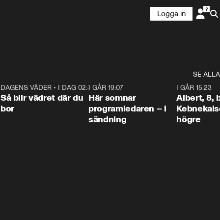
Logga in
SE ALLA
6
DAGENS VÄDER
•
I DAG 02:30
1:06
I GÅR 19:07
0:45
I GÅR 15:23
Så blir vädret där du
Här somnar
Albert, 8,
bor
programledaren – i
Kebnekaise
sändning
högre