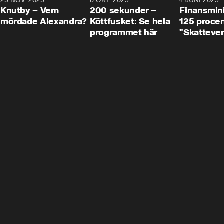
3
25 NOV. 2025
31:05
8 OKT. 2025
4:29
4 JUNI 2025
Knutby – Vem
200 sekunder –
Finansmin
mördade Alexandra?
Köttfusket: Se hela
125 procent
programmet här
"Skattever
viktig uppg