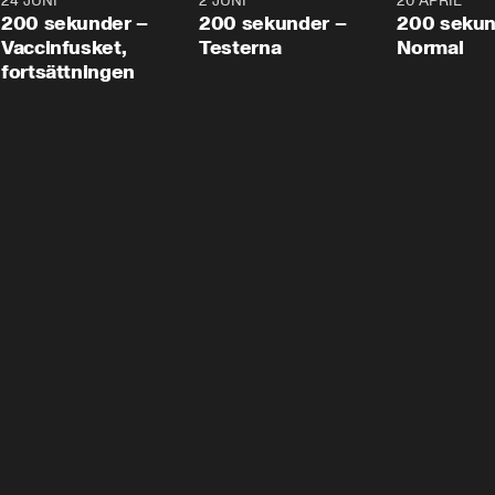
24 JUNI
5:00
2 JUNI
4:23
20 APRIL
200 sekunder –
200 sekunder –
200 sekun
Vaccinfusket,
Testerna
Normal
fortsättningen