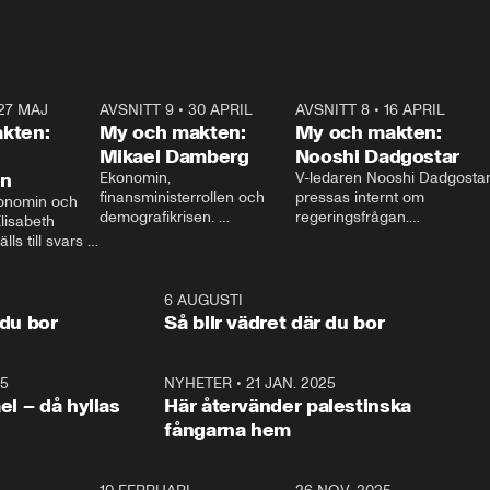
27 MAJ
3:51
AVSNITT 9
•
30 APRIL
24:00
AVSNITT 8
•
16 APRIL
25:1
kten:
My och makten:
My och makten:
Mikael Damberg
Nooshi Dadgostar
on
Ekonomin, 
V-ledaren Nooshi Dadgostar
finansministerrollen och 
pressas internt om 
onomin och 
demografikrisen. 
regeringsfrågan.

lisabeth 
Oppositionen ställs till svars 
I Aftonbladets 
ls till svars 
när Socialdemokraternas 
partiledarutfrågning ”My 
stern gästar 
Mikael Damberg gästar My 
och Makten” sätter hon ner 
My och Makten. 
och Makten. 
foten mot kritikerna:

1:06
6 AUGUSTI
1:0
– Vi ställer upp i val. Ska vi 
 du bor
Så blir vädret där du bor
vara med så sitter vi förstås 
25
1:22
NYHETER
•
21 JAN. 2025
0:5
ael – då hyllas
Här återvänder palestinska
fångarna hem