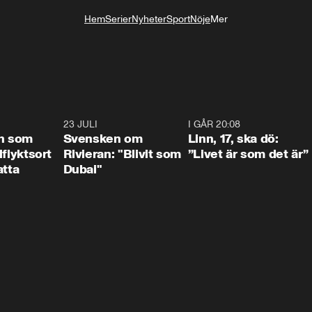
Hem
Serier
Nyheter
Sport
Nöje
Mer
Livsstil
1:24
23 JULI
1:42
I GÅR 20:08
4:3
n som
Svensken om
Linn, 17, ska dö:
llflyktsort
Rivieran: "Blivit som
”Livet är som det är”
atta
Dubai"