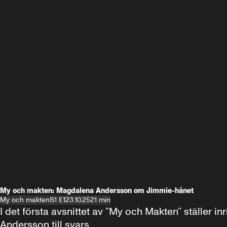
My och makten: Magdalena Andersson om Jimmie-hånet
My och makten
S1 E1
23.10.25
21 min
I det första avsnittet av ”My och Makten” ställe
Andersson till svars.