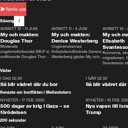
Spela upp
1
Säsong
AVSNITT 12
•
11 JUNI
26:27
AVSNITT 11
•
4 JUNI
23:40
AVSNITT 10
•
My och makten:
My och makten:
My och ma
Douglas Thor
Denice Westerberg
Elisabeth
Moderata 
Ungsvenskarnas 
Svantess
ungdomsförbundet (MUF:s) 
förbundsordförande Denice 
Kvinnorna, ek
ordförande Douglas Thor 
Westerberg gästar My och 
migrationen. E
gästar My och makten. I 
makten. I avsnittet 
Svantesson stäl
avsnittet diskuteras 
diskuteras migrationsfrågan 
när finansmini
Väder
tonårsutvisningarna och hur 
och hur SD ska locka 
Moderaterna ska locka 
kvinnliga väljare. 
I DAG 02:30
1:06
I GÅR 02:30
väljare till valet i höst. 
Så blir vädret där du bor
Så blir vädret där
Senaste om konflikten i Mellanöstern
NYHETER
•
17 FEB. 2025
0:45
NYHETER
•
16 FEB. 20
500 dagar av krig i Gaza – se
Nya vapen till Isr
förödelsen
Trump
200 sekunder