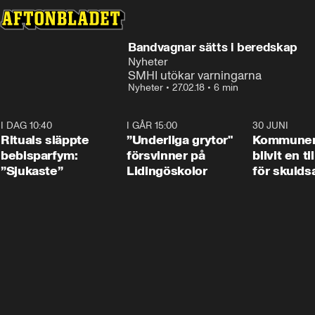
Bandvagnar sätts i beredskap
Nyheter
SMHI utökar varningarna
Nyheter
•
27.02.18
•
6 min
I DAG 10:40
1:01
I GÅR 15:00
1:07
30 JUNI
Rituals släppte
”Underliga grytor"
Kommune
bebisparfym:
försvinner på
blivit en ti
”Sjukaste”
Lidingöskolor
för skulds