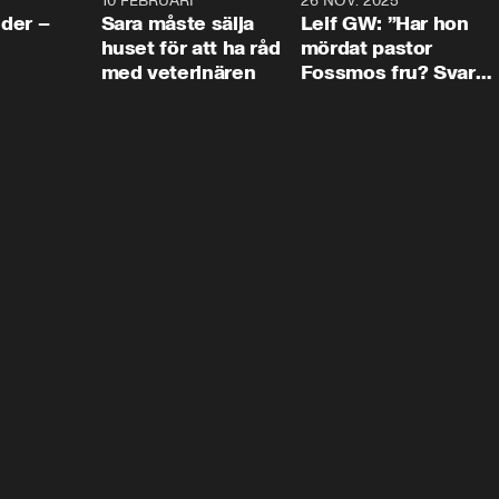
4:24
10 FEBRUARI
4:13
26 NOV. 2025
8:1
der –
Sara måste sälja
Leif GW: ”Har hon
huset för att ha råd
mördat pastor
med veterinären
Fossmos fru? Svar
nej.”