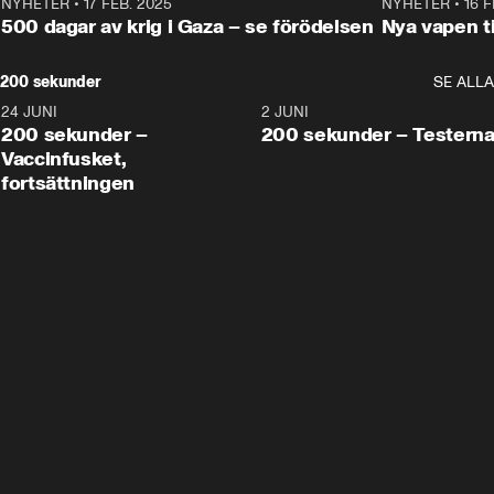
NYHETER
•
17 FEB. 2025
0:45
NYHETER
•
16 F
500 dagar av krig i Gaza – se förödelsen
Nya vapen ti
200 sekunder
SE ALLA
24 JUNI
5:00
2 JUNI
200 sekunder –
200 sekunder – Testern
Vaccinfusket,
fortsättningen