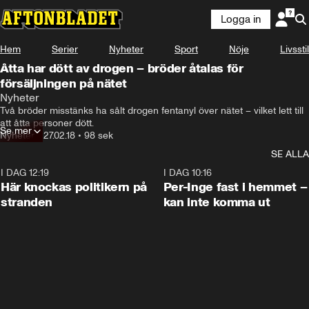
Logga in
Hem
Serier
Nyheter
Sport
Nöje
Livsstil
Åtta har dött av drogen – bröder åtalas för
försäljningen på nätet
Nyheter
Två bröder misstänks ha sålt drogen fentanyl över nätet – vilket lett till 
att åtta personer dött.
Se mer
Nyheter
•
27.02.18
•
98 sek
SE ALLA
I DAG 12:19
0:45
I DAG 10:16
Här knockas politikern på
Per-Inge fast i hemmet –
stranden
kan inte komma ut