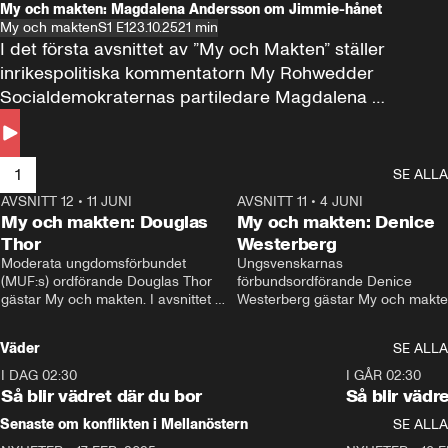
My och makten: Magdalena Andersson om Jimmie-hånet
My och makten
S1 E1
23.10.25
21 min
I det första avsnittet av ”My och Makten” ställer 
inrikespolitiska kommentatorn My Rohwedder 
Socialdemokraternas partiledare Magdalena 
Andersson till svars.
1
SE ALLA
AVSNITT 12
•
11 JUNI
26:27
AVSNITT 11
•
4 JUNI
2
My och makten: Douglas
My och makten: Denice
Thor
Westerberg
Moderata ungdomsförbundet 
Ungsvenskarnas 
(MUF:s) ordförande Douglas Thor 
förbundsordförande Denice 
gästar My och makten. I avsnittet 
Westerberg gästar My och makten.
diskuteras tonårsutvisningarna och 
avsnittet diskuteras migrationsfrå
hur Moderaterna ska locka väljare till 
och hur SD ska locka kvinnliga 
Väder
SE ALLA
valet i höst. 
väljare. 
I DAG 02:30
1:06
I GÅR 02:30
Så blir vädret där du bor
Så blir vädr
Senaste om konflikten i Mellanöstern
SE ALLA