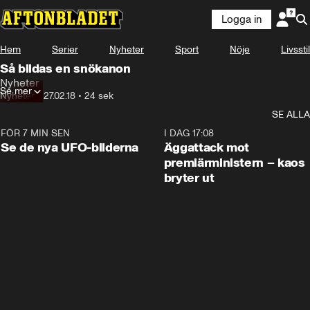
Logga in
Hem
Serier
Nyheter
Sport
Nöje
Livsstil
Så bildas en snökanon
Nyheter
Se mer
Nyheter
•
27.02.18
•
24 sek
SE ALLA
FÖR 7 MIN SEN
0:36
I DAG 17:08
Se de nya UFO-bilderna
Äggattack mot
premiärministern – kaos
bryter ut