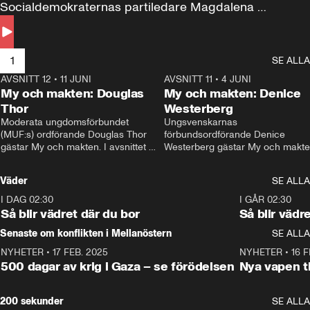
Socialdemokraternas partiledare Magdalena 
Andersson till svars.
1
SE ALLA
AVSNITT 12
•
11 JUNI
26:27
AVSNITT 11
•
4 JUNI
2
My och makten: Douglas
My och makten: Denice
Thor
Westerberg
Moderata ungdomsförbundet 
Ungsvenskarnas 
(MUF:s) ordförande Douglas Thor 
förbundsordförande Denice 
gästar My och makten. I avsnittet 
Westerberg gästar My och makten.
diskuteras tonårsutvisningarna och 
avsnittet diskuteras migrationsfrå
hur Moderaterna ska locka väljare till 
och hur SD ska locka kvinnliga 
Väder
SE ALLA
valet i höst. 
väljare. 
I DAG 02:30
1:06
I GÅR 02:30
Så blir vädret där du bor
Så blir vädr
Senaste om konflikten i Mellanöstern
SE ALLA
NYHETER
•
17 FEB. 2025
0:45
NYHETER
•
16 F
500 dagar av krig i Gaza – se förödelsen
Nya vapen ti
200 sekunder
SE ALLA