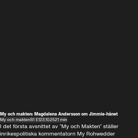
My och makten: Magdalena Andersson om Jimmie-hånet
My och makten
S1 E1
23.10.25
21 min
I det första avsnittet av ”My och Makten” ställer 
inrikespolitiska kommentatorn My Rohwedder 