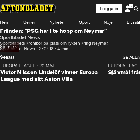
Logga in
Hem
Serier
Nyheter
Sport
Nöje
Livsstil
Fränden: "PSG har lite hopp om Neymar"
Sportbladet News
Sportbladets krönikör på plats om rykten kring Neymar.
Se mer
Sportbladet News
•
27.02.18
•
4 min
Senast
SE ALLA
EUROPA LEAGUE
•
20 MAJ
1:32
EUROPA LEAG
Victor Nilsson Lindelöf vinner Europa
Självmål frå
League med sitt Aston Villa