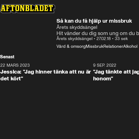
Så kan du få hjälp ur missbruk
Årets skyddsängel
Hit vänder du dig som ung om du be
Årets skyddsängel
•
27.02.18
•
33 sek
Vård & omsorg
Missbruk
Relationer
Alkohol
Senast
22 MARS 2023
1:49
9 SEP. 2022
Jessica: "Jag hinner tänka att nu är
"Jag tänkte att j
det kört"
honom"