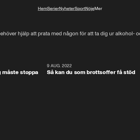
Hem
Serier
Nyheter
Sport
Nöje
Mer
Livsstil
höver hjälp att prata med någon för att ta dig ur alkohol- 
1:53
9 AUG. 2022
0:5
ag måste stoppa
Så kan du som brottsoffer få stöd