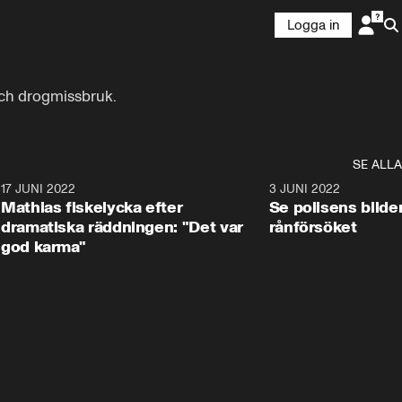
Logga in
och drogmissbruk.
SE ALLA
2
17 JUNI 2022
2:36
3 JUNI 2022
Mathias fiskelycka efter
Se polisens bild
dramatiska räddningen: "Det var
rånförsöket
god karma"