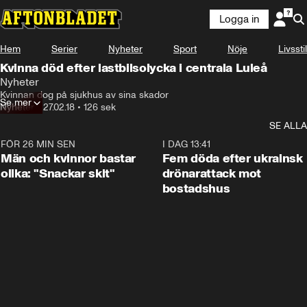
Logga in
Hem
Serier
Nyheter
Sport
Nöje
Livsstil
Kvinna död efter lastbilsolycka i centrala Luleå
Nyheter
Kvinnan dog på sjukhus av sina skador
Se mer
Nyheter
•
27.02.18
•
126 sek
SE ALLA
FÖR 26 MIN SEN
1:11
I DAG 13:41
Män och kvinnor bastar
Fem döda efter ukrainsk
olika: "Snackar skit"
drönarattack mot
bostadshus