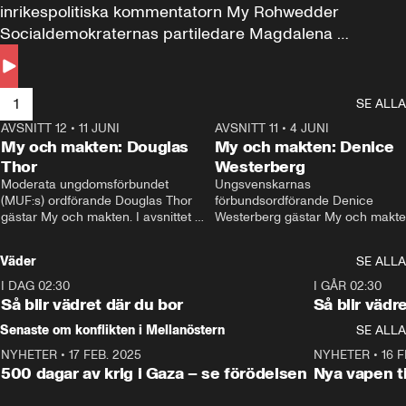
inrikespolitiska kommentatorn My Rohwedder 
Socialdemokraternas partiledare Magdalena 
Andersson till svars.
1
SE ALLA
AVSNITT 12
•
11 JUNI
26:27
AVSNITT 11
•
4 JUNI
2
My och makten: Douglas
My och makten: Denice
Thor
Westerberg
Moderata ungdomsförbundet 
Ungsvenskarnas 
(MUF:s) ordförande Douglas Thor 
förbundsordförande Denice 
gästar My och makten. I avsnittet 
Westerberg gästar My och makten.
diskuteras tonårsutvisningarna och 
avsnittet diskuteras migrationsfrå
hur Moderaterna ska locka väljare till 
och hur SD ska locka kvinnliga 
Väder
SE ALLA
valet i höst. 
väljare. 
I DAG 02:30
1:06
I GÅR 02:30
Så blir vädret där du bor
Så blir vädr
Senaste om konflikten i Mellanöstern
SE ALLA
NYHETER
•
17 FEB. 2025
0:45
NYHETER
•
16 F
500 dagar av krig i Gaza – se förödelsen
Nya vapen ti