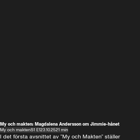
My och makten: Magdalena Andersson om Jimmie-hånet
My och makten
S1 E1
23.10.25
21 min
I det första avsnittet av ”My och Makten” ställer 