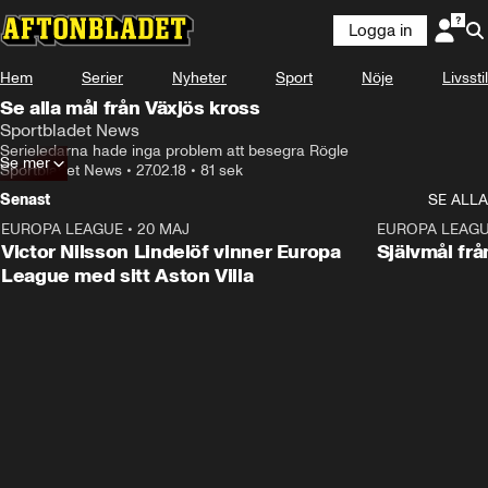
Logga in
Hem
Serier
Nyheter
Sport
Nöje
Livsstil
Se alla mål från Växjös kross
Sportbladet News
Serieledarna hade inga problem att besegra Rögle
Se mer
Sportbladet News
•
27.02.18
•
81 sek
Senast
SE ALLA
EUROPA LEAGUE
•
20 MAJ
1:32
EUROPA LEAG
Victor Nilsson Lindelöf vinner Europa
Självmål frå
League med sitt Aston Villa