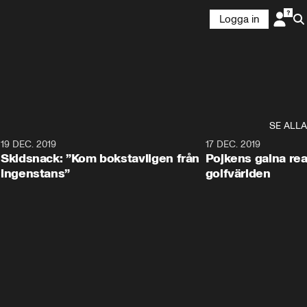
Logga in
SE ALLA
8
19 DEC. 2019
17 DEC. 2019
Skidsnack: ”Kom bokstavligen från
Pojkens galna rea
ingenstans”
golfvärlden