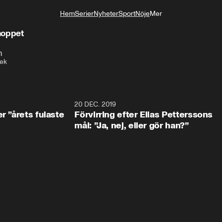
Hem
Serier
Nyheter
Sport
Nöje
Mer
Livsstil
 hoppet
n
ek
0:49
20 DEC. 2019
1:0
r ”årets fulaste
Förvirring efter Elias Petterssons
mål: ”Ja, nej, eller gör han?”