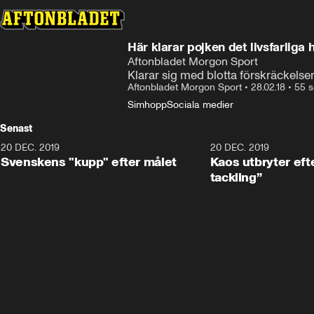
Här klarar pojken det livsfarliga
Aftonbladet Morgon Sport
Klarar sig med blotta förskräckelse
Aftonbladet Morgon Sport
•
28.02.18
•
55 s
Simhopp
Sociala medier
Senast
20 DEC. 2019
0:44
20 DEC. 2019
Svenskens "kupp" efter målet
Kaos utbryter efte
tackling”