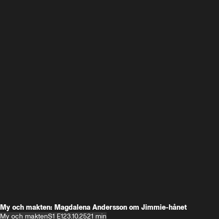
My och makten: Magdalena Andersson om Jimmie-hånet
My och makten
S1 E1
23.10.25
21 min