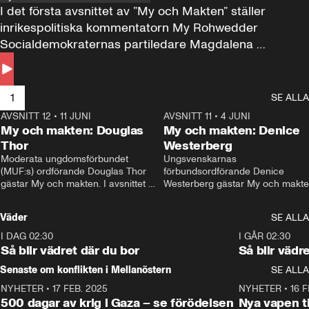
I det första avsnittet av ”My och Makten” ställer 
inrikespolitiska kommentatorn My Rohwedder 
Socialdemokraternas partiledare Magdalena 
Andersson till svars.
1
SE ALLA
AVSNITT 12
•
11 JUNI
26:27
AVSNITT 11
•
4 JUNI
2
My och makten: Douglas
My och makten: Denice
Thor
Westerberg
Moderata ungdomsförbundet 
Ungsvenskarnas 
(MUF:s) ordförande Douglas Thor 
förbundsordförande Denice 
gästar My och makten. I avsnittet 
Westerberg gästar My och makten.
diskuteras tonårsutvisningarna och 
avsnittet diskuteras migrationsfrå
hur Moderaterna ska locka väljare till 
och hur SD ska locka kvinnliga 
Väder
SE ALLA
valet i höst. 
väljare. 
I DAG 02:30
1:06
I GÅR 02:30
Så blir vädret där du bor
Så blir vädr
Senaste om konflikten i Mellanöstern
SE ALLA
NYHETER
•
17 FEB. 2025
0:45
NYHETER
•
16 F
500 dagar av krig i Gaza – se förödelsen
Nya vapen ti