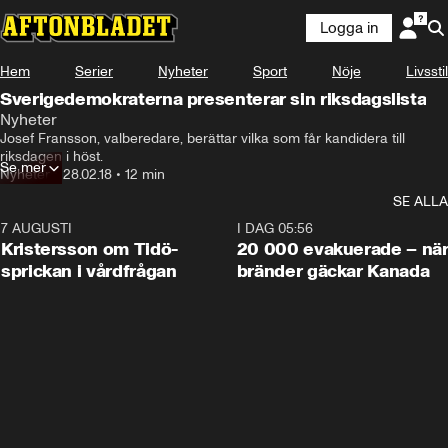
Logga in
Hem
Serier
Nyheter
Sport
Nöje
Livsstil
Sverigedemokraterna presenterar sin riksdagslista
Nyheter
Josef Fransson, valberedare, berättar vilka som får kandidera till 
riksdagen i höst.
Se mer
Nyheter
•
28.02.18
•
12 min
SE ALLA
7 AUGUSTI
0:42
I DAG 05:56
Kristersson om Tidö-
20 000 evakuerade – nä
sprickan i vårdfrågan
bränder gäckar Kanada