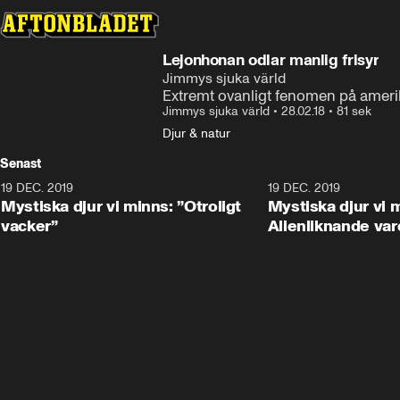
Lejonhonan odlar manlig frisyr
Jimmys sjuka värld
Extremt ovanligt fenomen på ameri
Jimmys sjuka värld
•
28.02.18
•
81 sek
Djur & natur
Senast
19 DEC. 2019
19 DEC. 2019
Mystiska djur vi minns: ”Otroligt
Mystiska djur vi 
vacker”
Alienliknande var