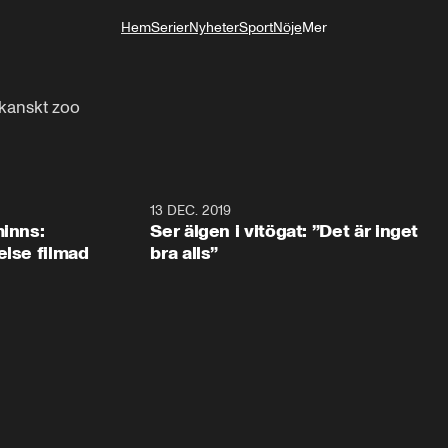
Hem
Serier
Nyheter
Sport
Nöje
Mer
Livsstil
kanskt zoo
13 DEC. 2019
minns:
Ser älgen i vitögat: ”Det är inget
else filmad
bra alls”