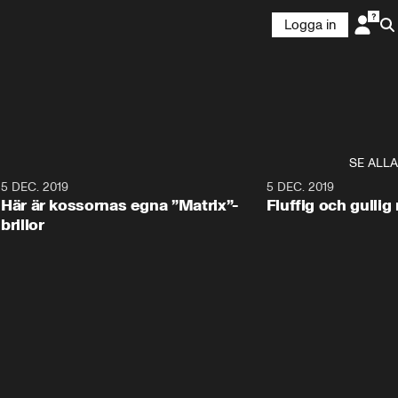
Logga in
SE ALLA
5 DEC. 2019
5 DEC. 2019
Här är kossornas egna ”Matrix”-
Fluffig och gulli
brillor