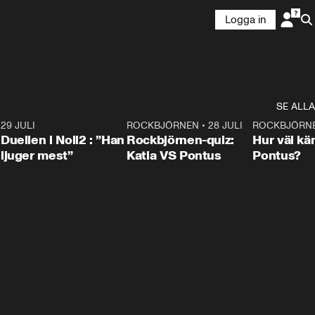
Logga in
SE ALLA
9
29 JULI
0:47
ROCKBJÖRNEN
•
28 JULI
0:15
ROCKBJÖRN
Duellen i Noll2 : ”Han
Rockbjörnen-quiz:
Hur väl kä
ljuger mest”
Katia VS Pontus
Pontus?