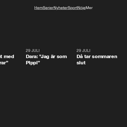
Hem
Serier
Nyheter
Sport
Nöje
Mer
Livsstil
1:02
29 JULI
0:41
29 JULI
0:3
at med
Dara: ”Jag är som
Då tar sommaren
rar”
Pippi”
slut