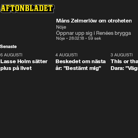
Måns Zelmerlöw om otroheten
Nöje
Öppnar upp sig i Renées brygga
Nöje
•
28.02.18
•
59 sek
Senaste
6 AUGUSTI
1:04
4 AUGUSTI
0:24
3 AUGUSTI
Lasse Holm sätter
Beskedet om nästa
This or th
plus på livet
år: ”Bestämt mig”
Dara: ”Väg