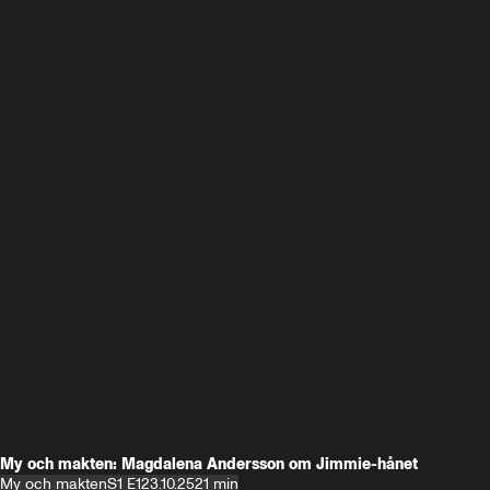
My och makten: Magdalena Andersson om Jimmie-hånet
My och makten
S1 E1
23.10.25
21 min