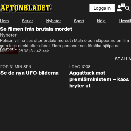
Logga in
Hem
Serier
Nyheter
Sport
Nöje
Livsstil
Se filmen från brutala mordet
Nyheter
Polisen vill ha tips efter brutala mordet i Malmö och släpper nu en film 
som togs direkt efter dådet. Flera personer ses försöka hjälpa de 
Se mer
skadade personerna i bilen. Den är filmad den 25 september på 
Nyheter
•
28.02.18
•
42 sek
Censorsgatan i Malmö.
SE ALLA
FÖR 31 MIN SEN
0:36
I DAG 17:08
Se de nya UFO-bilderna
Äggattack mot
premiärministern – kaos
bryter ut