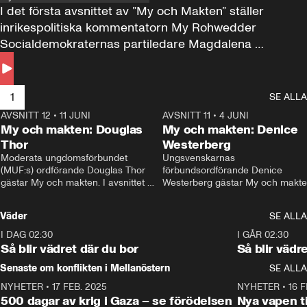
I det första avsnittet av ”My och Makten” ställer 
inrikespolitiska kommentatorn My Rohwedder 
Socialdemokraternas partiledare Magdalena 
Andersson till svars.
1
SE ALLA
AVSNITT 12
•
11 JUNI
26:27
AVSNITT 11
•
4 JUNI
2
My och makten: Douglas
My och makten: Denice
Thor
Westerberg
Moderata ungdomsförbundet 
Ungsvenskarnas 
(MUF:s) ordförande Douglas Thor 
förbundsordförande Denice 
gästar My och makten. I avsnittet 
Westerberg gästar My och makten.
diskuteras tonårsutvisningarna och 
avsnittet diskuteras migrationsfrå
hur Moderaterna ska locka väljare till 
och hur SD ska locka kvinnliga 
Väder
SE ALLA
valet i höst. 
väljare. 
I DAG 02:30
1:06
I GÅR 02:30
Så blir vädret där du bor
Så blir vädr
Senaste om konflikten i Mellanöstern
SE ALLA
NYHETER
•
17 FEB. 2025
0:45
NYHETER
•
16 F
500 dagar av krig i Gaza – se förödelsen
Nya vapen ti