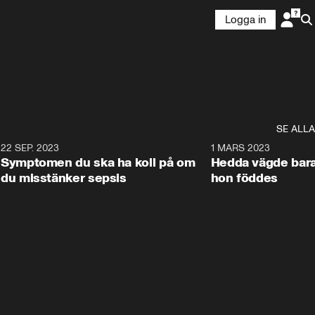
Logga in
SE ALLA
0
22 SEP. 2023
1:23
1 MARS 2023
Symptomen du ska ha koll på om
Hedda vägde bara
du misstänker sepsis
hon föddes