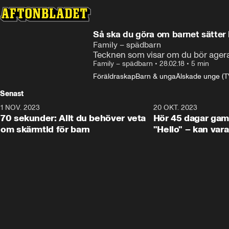
Så ska du göra om barnet sätter 
Family – spädbarn
Tecknen som visar om du bör ager
Family – spädbarn
•
28.02.18
•
5 min
Föräldraskap
Barn & unga
Älskade unge (T
Senast
1 NOV. 2023
1:16
20 OKT. 2023
70 sekunder: Allt du behöver veta
Hör 45 dagar gam
om skärmtid för barn
"Hello" – kan var