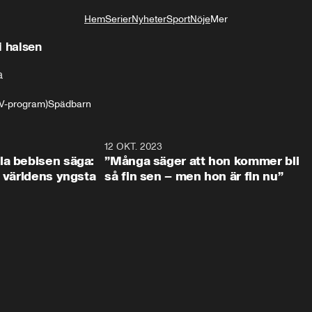
Hem
Serier
Nyheter
Sport
Nöje
Mer
Livsstil
i halsen
a
V-program)
Spädbarn
0:59
12 OKT. 2023
2:2
la bebisen säga:
”Många säger att hon kommer bli
a världens yngsta
så fin sen – men hon är fin nu”