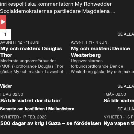
inrikespolitiska kommentatorn My Rohwedder 
Socialdemokraternas partiledare Magdalena 
Andersson till svars.
1
SE ALLA
AVSNITT 12
•
11 JUNI
26:27
AVSNITT 11
•
4 JUNI
2
My och makten: Douglas
My och makten: Denice
Thor
Westerberg
Moderata ungdomsförbundet 
Ungsvenskarnas 
(MUF:s) ordförande Douglas Thor 
förbundsordförande Denice 
gästar My och makten. I avsnittet 
Westerberg gästar My och makten.
diskuteras tonårsutvisningarna och 
avsnittet diskuteras migrationsfrå
hur Moderaterna ska locka väljare till 
och hur SD ska locka kvinnliga 
Väder
SE ALLA
valet i höst. 
väljare. 
I DAG 02:30
1:06
I GÅR 02:30
Så blir vädret där du bor
Så blir vädr
Senaste om konflikten i Mellanöstern
SE ALLA
NYHETER
•
17 FEB. 2025
0:45
NYHETER
•
16 F
500 dagar av krig i Gaza – se förödelsen
Nya vapen ti