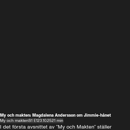
My och makten: Magdalena Andersson om Jimmie-hånet
My och makten
S1 E1
23.10.25
21 min
I det första avsnittet av ”My och Makten” ställer 