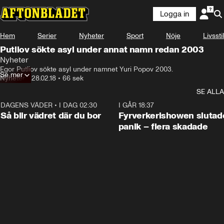
Logga in
Hem
Serier
Nyheter
Sport
Nöje
Livsstil
Putliov sökte asyl under annat namn redan 2003
Nyheter
Egor Putliov sökte asyl under namnet Yuri Popov 2003.
Se mer
Nyheter
•
28.02.18
•
66 sek
SE ALLA
DAGENS VÄDER
•
I DAG 02:30
1:06
I GÅR 18:37
Så blir vädret där du bor
Fyrverkerishowen slutade
panik – flera skadade