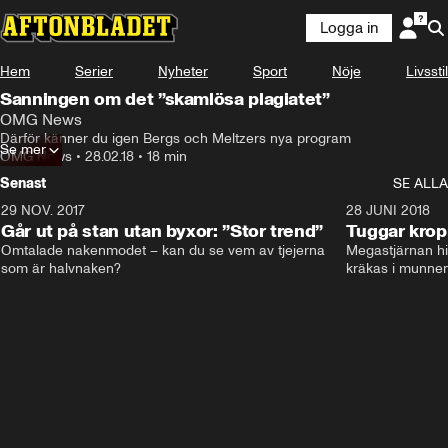
Logga in
Hem
Serier
Nyheter
Sport
Nöje
Livsstil
Sanningen om det ”skamlösa plagiatet”
OMG News
Därför känner du igen Bergs och Meltzers nya program
Se mer
OMG News
•
28.02.18
•
18 min
Senast
SE ALLA
29 NOV. 2017
14:21
28 JUNI 2018
Går ut på stan utan byxor: ”Stor trend”
Tuggar kro
Omtalade nakenmodet – kan du se vem av tjejerna 
Megastjärnan hit
som är halvnaken?
kräkas i munnen