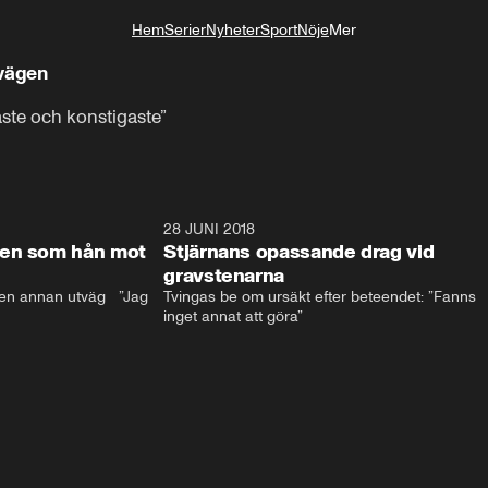
Hem
Serier
Nyheter
Sport
Nöje
Mer
Livsstil
 vägen
te och konstigaste”
17:59
28 JUNI 2018
17:5
len som hån mot
Stjärnans opassande drag vid
gravstenarna
en annan utväg   ”Jag 
Tvingas be om ursäkt efter beteendet: ”Fanns 
inget annat att göra”