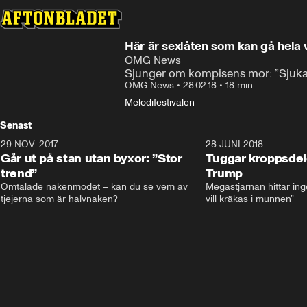
Här är sexlåten som kan gå hela
OMG News
Sjunger om kompisens mor: ”Sjukas
OMG News
•
28.02.18
•
18 min
Melodifestivalen
Senast
29 NOV. 2017
14:21
28 JUNI 2018
Går ut på stan utan byxor: ”Stor
Tuggar kroppsde
trend”
Trump
Omtalade nakenmodet – kan du se vem av 
Megastjärnan hittar ing
tjejerna som är halvnaken?
vill kräkas i munnen”