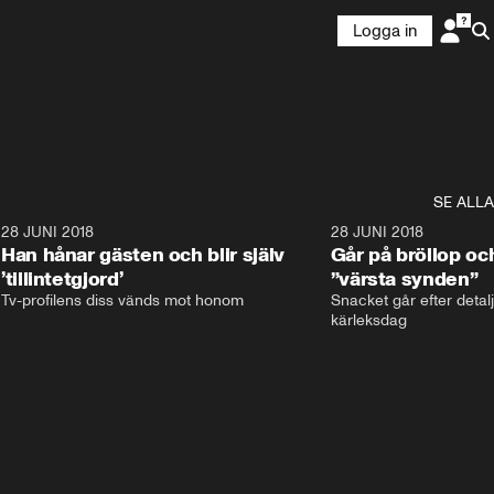
Logga in
SE ALLA
9
28 JUNI 2018
17:59
28 JUNI 2018
Han hånar gästen och blir själv
Går på bröllop oc
’tillintetgjord’
”värsta synden”
Tv-profilens diss vänds mot honom
Snacket går efter detalj
kärleksdag