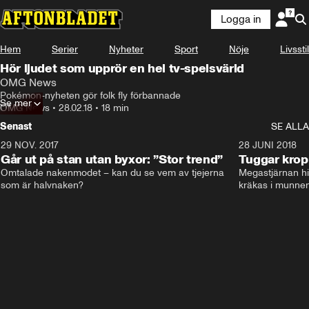
Logga in
Hem
Serier
Nyheter
Sport
Nöje
Livsstil
Hör ljudet som upprör en hel tv-spelsvärld
OMG News
Pokémon-nyheten gör folk fly förbannade
Se mer
OMG News
•
28.02.18
•
18 min
Senast
SE ALLA
29 NOV. 2017
14:21
28 JUNI 2018
Går ut på stan utan byxor: ”Stor trend”
Tuggar kro
Omtalade nakenmodet – kan du se vem av tjejerna 
Megastjärnan hit
som är halvnaken?
kräkas i munnen