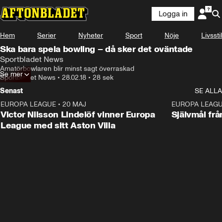
Logga in
Hem
Serier
Nyheter
Sport
Nöje
Livsstil
Ska bara spela bowling – då sker det oväntade
Sportbladet News
Amatörbowlaren blir minst sagt överraskad
Se mer
Sportbladet News
•
28.02.18
•
28 sek
Senast
SE ALLA
EUROPA LEAGUE
•
20 MAJ
1:32
EUROPA LEAG
Victor Nilsson Lindelöf vinner Europa
Självmål frå
League med sitt Aston Villa