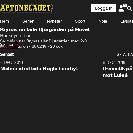
Logga in
Hem
Serier
Nyheter
Sport
Nöje
Livsstil
Brynäs nollade Djurgården på Hovet
Hockeystudion
Se målen när Brynäs slår Djurgården med 2-0.
Se mer
Hockeystudion
•
28.02.18
•
29 sek
Senast
SE ALLA
6 DEC. 2018
0:50
6 DEC. 2018
Malmö straffade Rögle i derbyt
Dramatik på
mot Luleå