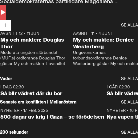
Socialdemokraternas partiledare Magdalena 
Andersson till svars.
1
SE ALLA
AVSNITT 12
•
11 JUNI
26:27
AVSNITT 11
•
4 JUNI
2
My och makten: Douglas
My och makten: Denice
Thor
Westerberg
Moderata ungdomsförbundet 
Ungsvenskarnas 
(MUF:s) ordförande Douglas Thor 
förbundsordförande Denice 
gästar My och makten. I avsnittet 
Westerberg gästar My och makten.
diskuteras tonårsutvisningarna och 
avsnittet diskuteras migrationsfrå
hur Moderaterna ska locka väljare till 
och hur SD ska locka kvinnliga 
Väder
SE ALLA
valet i höst. 
väljare. 
I DAG 02:30
1:06
I GÅR 02:30
Så blir vädret där du bor
Så blir vädr
Senaste om konflikten i Mellanöstern
SE ALLA
NYHETER
•
17 FEB. 2025
0:45
NYHETER
•
16 F
500 dagar av krig i Gaza – se förödelsen
Nya vapen ti
200 sekunder
SE ALLA