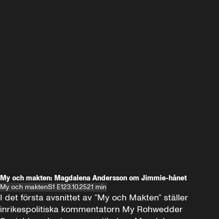
My och makten: Magdalena Andersson om Jimmie-hånet
My och makten
S1 E1
23.10.25
21 min
I det första avsnittet av ”My och Makten” ställer 
inrikespolitiska kommentatorn My Rohwedder 