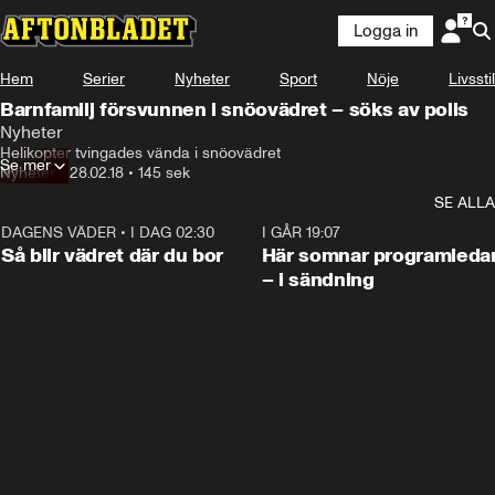
Logga in
Hem
Serier
Nyheter
Sport
Nöje
Livsstil
Barnfamilj försvunnen i snöovädret – söks av polis
Nyheter
Helikopter tvingades vända i snöovädret
Se mer
Nyheter
•
28.02.18
•
145 sek
SE ALLA
DAGENS VÄDER
•
I DAG 02:30
1:06
I GÅR 19:07
Så blir vädret där du bor
Här somnar programleda
– i sändning