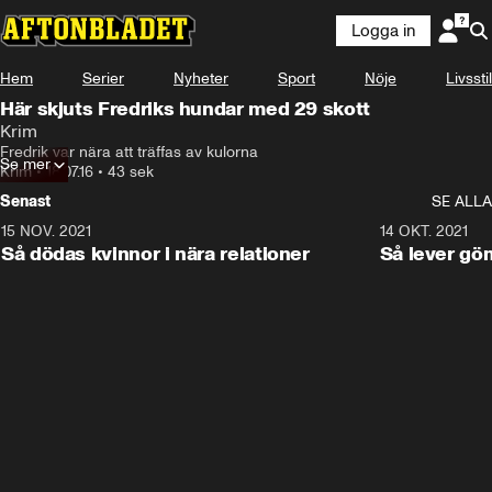
Logga in
Hem
Serier
Nyheter
Sport
Nöje
Livsstil
Här skjuts Fredriks hundar med 29 skott
Krim
Fredrik var nära att träffas av kulorna
Se mer
Krim
•
18.07.16
•
43 sek
Senast
SE ALLA
15 NOV. 2021
3:28
14 OKT. 2021
Så dödas kvinnor i nära relationer
Så lever gö