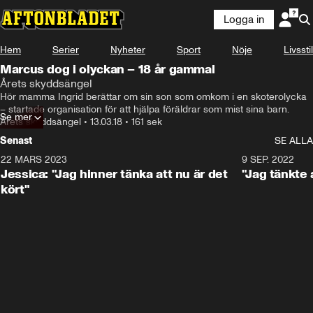
Logga in
Hem
Serier
Nyheter
Sport
Nöje
Livsstil
Marcus dog i olyckan – 18 år gammal
Årets skyddsängel
Hör mamma Ingrid berättar om sin son som omkom i en skoterolycka 
– startade organisation för att hjälpa föräldrar som mist sina barn.
Se mer
Årets skyddsängel
•
13.03.18
•
161 sek
Senast
SE ALLA
22 MARS 2023
1:49
9 SEP. 2022
Jessica: "Jag hinner tänka att nu är det
"Jag tänkte
kört"