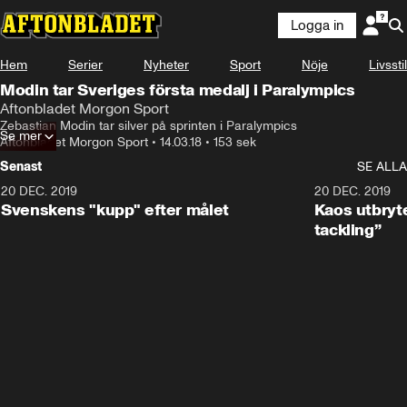
Logga in
Hem
Serier
Nyheter
Sport
Nöje
Livsstil
Modin tar Sveriges första medalj i Paralympics
Aftonbladet Morgon Sport
Zebastian Modin tar silver på sprinten i Paralympics
Se mer
Aftonbladet Morgon Sport
•
14.03.18
•
153 sek
Senast
SE ALLA
20 DEC. 2019
0:44
20 DEC. 2019
Svenskens "kupp" efter målet
Kaos utbryte
tackling”