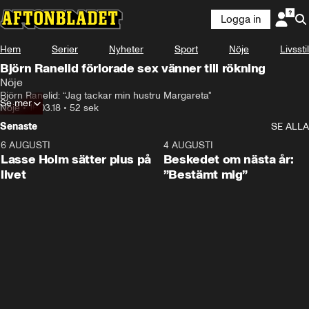
Logga in
Hem
Serier
Nyheter
Sport
Nöje
Livsstil
Björn Ranelid förlorade sex vänner till rökning
Nöje
Björn Ranelid: “Jag tackar min hustru Margareta"
Se mer
Nöje
•
16.03.18
•
52 sek
Senaste
SE ALLA
6 AUGUSTI
1:04
4 AUGUSTI
Lasse Holm sätter plus på
Beskedet om nästa år:
livet
”Bestämt mig”