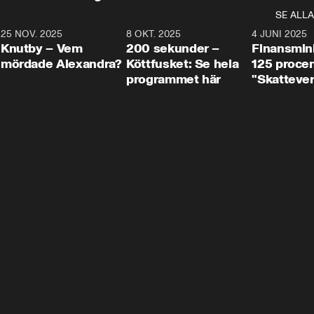
SE ALLA
3
25 NOV. 2025
31:05
8 OKT. 2025
4:29
4 JUNI 2025
Knutby – Vem
200 sekunder –
Finansmin
mördade Alexandra?
Köttfusket: Se hela
125 procent
programmet här
"Skattever
viktig uppg