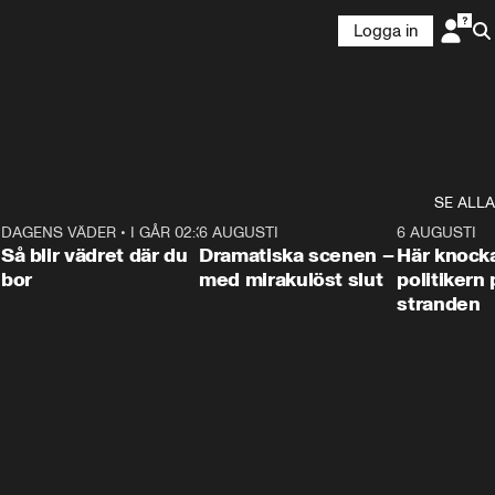
Logga in
SE ALLA
7
DAGENS VÄDER
•
I GÅR 02:30
1:06
6 AUGUSTI
0:42
6 AUGUSTI
Så blir vädret där du
Dramatiska scenen –
Här knock
bor
med mirakulöst slut
politikern 
stranden