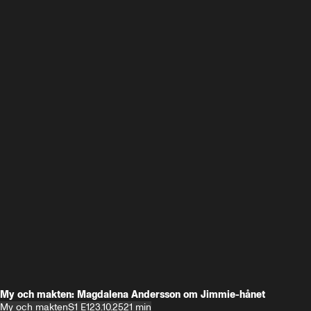
My och makten: Magdalena Andersson om Jimmie-hånet
My och makten
S1 E1
23.10.25
21 min