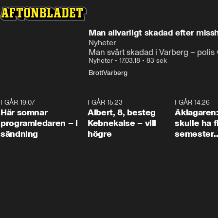
Man allvarligt skadad efter miss
Nyheter
Man svårt skadad i Varberg – polis 
Nyheter
•
17.03.18
•
83 sek
Brott
Varberg
I GÅR 19:07
0:45
I GÅR 15:23
0:54
I GÅR 14:26
Här somnar
Albert, 8, besteg
Åklagaren
programledaren – i
Kebnekaise – vill
skulle ha f
sändning
högre
semester
tillsamma