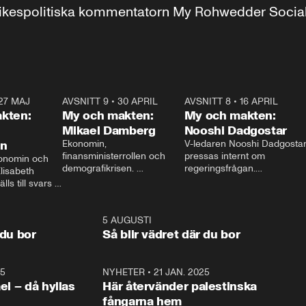
r inrikespolitiska kommentatorn My Rohwedder Soci
27 MAJ
3:51
AVSNITT 9
•
30 APRIL
24:00
AVSNITT 8
•
16 APRIL
25:1
kten:
My och makten:
My och makten:
Mikael Damberg
Nooshi Dadgostar
on
Ekonomin, 
V-ledaren Nooshi Dadgostar
finansministerrollen och 
pressas internt om 
onomin och 
demografikrisen. 
regeringsfrågan.

lisabeth 
Oppositionen ställs till svars 
I Aftonbladets 
ls till svars 
när Socialdemokraternas 
partiledarutfrågning ”My 
stern gästar 
Mikael Damberg gästar My 
och Makten” sätter hon ner 
My och Makten. 
och Makten. 
foten mot kritikerna:

1:06
5 AUGUSTI
1:0
– Vi ställer upp i val. Ska vi 
 du bor
Så blir vädret där du bor
vara med så sitter vi förstås 
25
1:22
NYHETER
•
21 JAN. 2025
0:5
ael – då hyllas
Här återvänder palestinska
fångarna hem