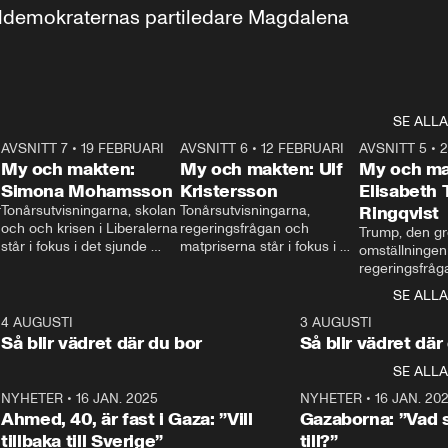
aldemokraternas partiledare Magdalena 
SE ALLA
7
AVSNITT 7
•
19 FEBRUARI
24:30
AVSNITT 6
•
12 FEBRUARI
27:30
AVSNITT 5
•
My och makten:
My och makten: Ulf
My och ma
Simona Mohamsson
Kristersson
Elisabeth
 
Tonårsutvisningarna, skolan 
Tonårsutvisningarna, 
Ringqvist
och och krisen i Liberalerna 
regeringsfrågan och 
Trump, den gr
står i fokus i det sjunde 
matpriserna står i fokus i 
omställningen
avsnittet av ”My och 
det sjätte avsnittet av ”My 
regeringsfråga
makten”. Se när 
och makten”. Se när 
centrum i det 
SE ALLA
Aftonbladets inrikespolitiska 
Aftonbladets inrikespolitiska 
avsnittet av ”
kommentator My 
kommentator My 
6
4 AUGUSTI
1:06
3 AUGUSTI
Makten”. Se nä
Rohwedder ställer 
Rohwedder ställer 
Så blir vädret där du bor
Så blir vädret där
Aftonbladets in
utbildnings- och 
statsminister Ulf Kristersson 
kommentator 
SE ALLA
integrationsminister Simona 
till svars.
Rohwedder stäl
Mohamsson till svars.
Centerpartiets
2
NYHETER
•
16 JAN. 2025
1:01
NYHETER
•
16 JAN. 20
Thand Ring till
Ahmed, 40, är fast i Gaza: ”Vill
Gazaborna: ”Vad s
tillbaka till Sverige”
till?”