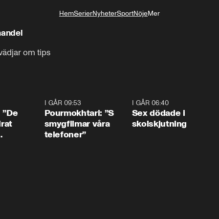
Hem
Serier
Nyheter
Sport
Nöje
Mer
Livsstil
handel
vädjar om tips
1:54
I GÅR 09:53
1:36
I GÅR 06:40
0:4
: ”De
Pourmokhtari: ”S
Sex dödade i
irat
smygfilmar våra
skolskjutning
telefoner”
ns”