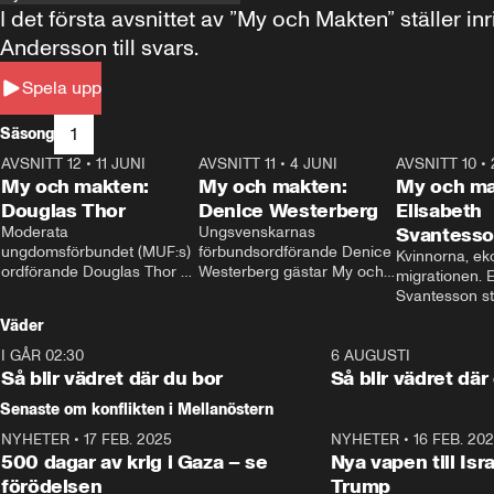
I det första avsnittet av ”My och Makten” ställe
Andersson till svars.
Spela upp
1
Säsong
AVSNITT 12
•
11 JUNI
26:27
AVSNITT 11
•
4 JUNI
23:40
AVSNITT 10
•
My och makten:
My och makten:
My och ma
Douglas Thor
Denice Westerberg
Elisabeth
Moderata 
Ungsvenskarnas 
Svantess
ungdomsförbundet (MUF:s) 
förbundsordförande Denice 
Kvinnorna, ek
ordförande Douglas Thor 
Westerberg gästar My och 
migrationen. E
gästar My och makten. I 
makten. I avsnittet 
Svantesson stäl
avsnittet diskuteras 
diskuteras migrationsfrågan 
när finansmini
Väder
tonårsutvisningarna och hur 
och hur SD ska locka 
Moderaterna ska locka 
kvinnliga väljare. 
I GÅR 02:30
1:06
6 AUGUSTI
väljare till valet i höst. 
Så blir vädret där du bor
Så blir vädret där
Senaste om konflikten i Mellanöstern
NYHETER
•
17 FEB. 2025
0:45
NYHETER
•
16 FEB. 20
500 dagar av krig i Gaza – se
Nya vapen till Isr
förödelsen
Trump