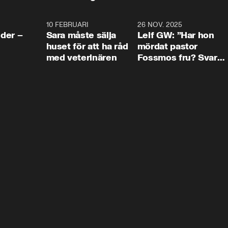
4:24
10 FEBRUARI
4:13
26 NOV. 2025
8:1
der –
Sara måste sälja
Leif GW: ”Har hon
huset för att ha råd
mördat pastor
med veterinären
Fossmos fru? Svar
nej.”