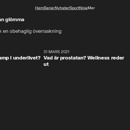
Hem
Serier
Nyheter
Sport
Nöje
Mer
Livsstil
kan glömma
ck en obehaglig överraskning
1:19
31 MARS 2021
1:2
amp i underlivet?
Vad är prostatan? Wellness reder
ut