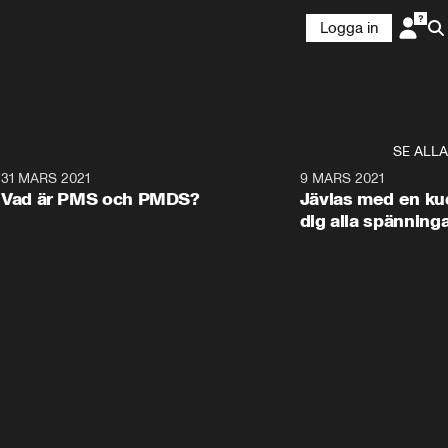
Logga in
SE ALLA
1
31 MARS 2021
1:24
9 MARS 2021
Vad är PMS och PMDS?
Jävlas med en ku
dig alla spänning