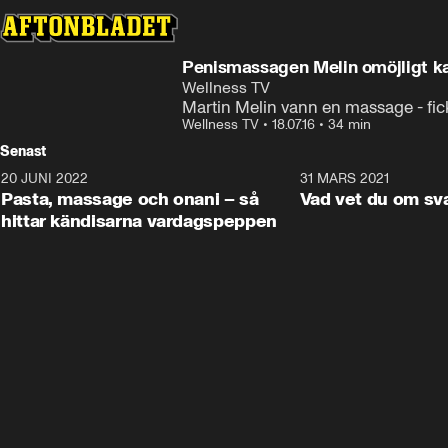
Penismassagen Melin omöjligt 
Wellness TV
Martin Melin vann en massage - fi
Wellness TV
•
18.07.16
•
34 min
Senast
20 JUNI 2022
2:21
31 MARS 2021
Pasta, massage och onani – så
Vad vet du om sv
hittar kändisarna vardagspeppen