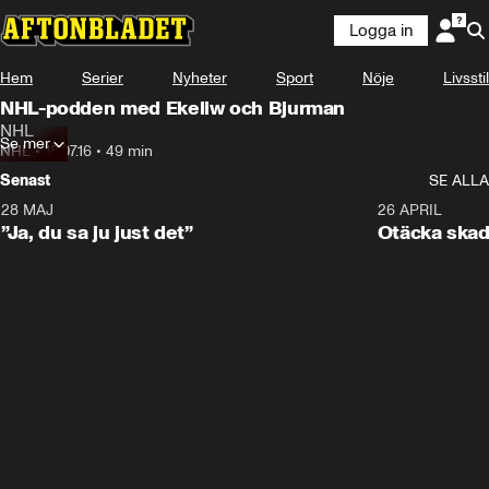
Logga in
Hem
Serier
Nyheter
Sport
Nöje
Livsstil
NHL-podden med Ekeliw och Bjurman
NHL
Se mer
NHL
•
18.07.16
•
49 min
Senast
SE ALLA
28 MAJ
0:18
26 APRIL
”Ja, du sa ju just det”
Otäcka skad