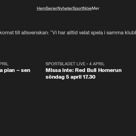
Hem
Serier
Nyheter
Sport
Nöje
Mer
Livsstil
t till allsvenskan: ”Vi har alltid velat spela i samma klub
PRIL
1:03
SPORTBLADET LIVE
•
4 APRIL
1:0
va plan – sen
Missa inte: Red Bull Homerun
söndag 5 april 17.30