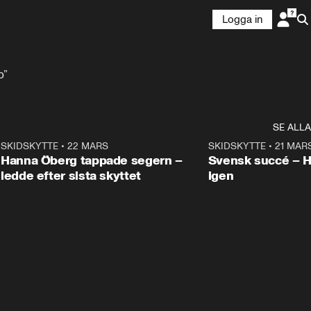
Logga in
b”
SE ALLA
9
SKIDSKYTTE
•
22 MARS
0:55
SKIDSKYTTE
•
21 MAR
Hanna Öberg tappade segern –
Svensk succé – 
ledde efter sista skyttet
igen