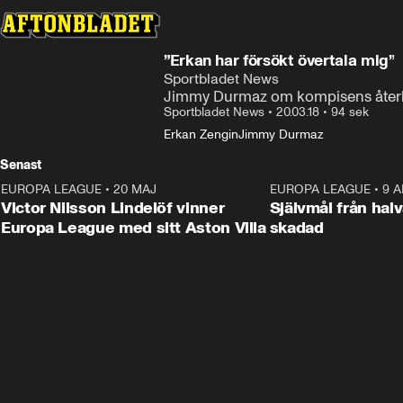
”Erkan har försökt övertala mig”
Sportbladet News
Jimmy Durmaz om kompisens återkoms
Sportbladet News
•
20.03.18
•
94 sek
Erkan Zengin
Jimmy Durmaz
Senast
EUROPA LEAGUE
•
20 MAJ
1:32
EUROPA LEAGUE
•
9 A
Victor Nilsson Lindelöf vinner
Självmål från hal
Europa League med sitt Aston Villa
skadad