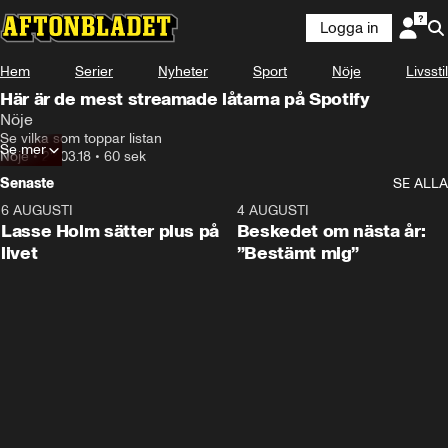
Logga in
Hem
Serier
Nyheter
Sport
Nöje
Livsstil
Här är de mest streamade låtarna på Spotify
Nöje
Se vilka som toppar listan
Se mer
Nöje
•
22.03.18
•
60 sek
Senaste
SE ALLA
6 AUGUSTI
1:04
4 AUGUSTI
Lasse Holm sätter plus på
Beskedet om nästa år:
livet
”Bestämt mig”