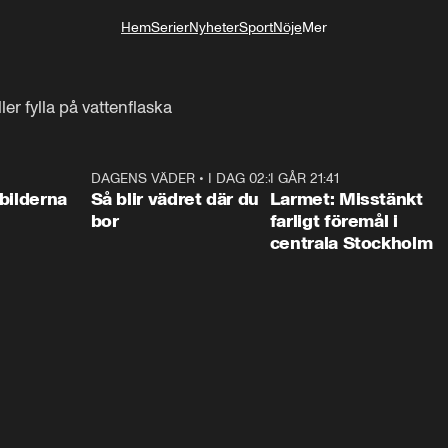
Hem
Serier
Nyheter
Sport
Nöje
Mer
Livsstil
ler fylla på vattenflaska
0:31
DAGENS VÄDER
•
I DAG 02:30
1:06
I GÅR 21:41
0:3
bilderna
Så blir vädret där du
Larmet: Misstänkt
bor
farligt föremål i
centrala Stockholm