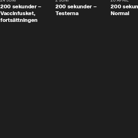
24 JUNI
5:00
2 JUNI
4:23
20 APRIL
200 sekunder –
200 sekunder –
200 sekun
Vaccinfusket,
Testerna
Normal
fortsättningen