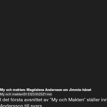
My och makten: Magdalena Andersson om Jimmie-hånet
My och makten
S1 E1
23.10.25
21 min
I det första avsnittet av ”My och Makten” ställe
Andersson till svars.