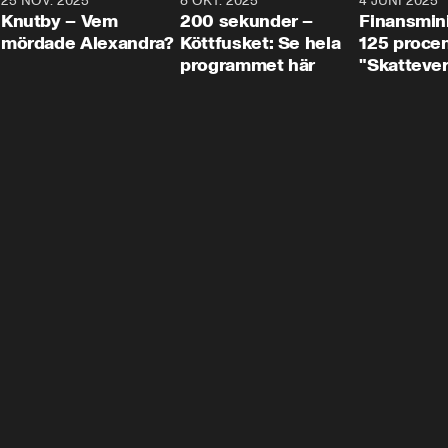
3
25 NOV. 2025
31:05
8 OKT. 2025
4:29
4 JUNI 2025
Knutby – Vem
200 sekunder –
Finansmin
mördade Alexandra?
Köttfusket: Se hela
125 procent
programmet här
"Skattever
viktig uppg