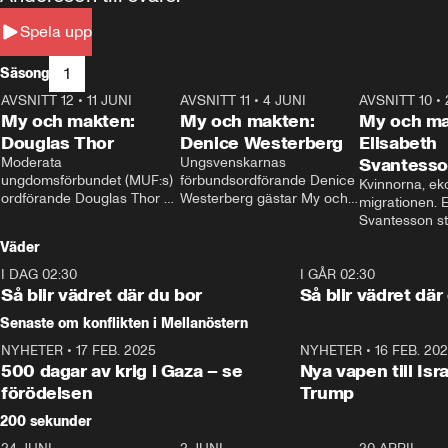
Spela upp
1
Säsong
AVSNITT 12
•
11 JUNI
26:27
AVSNITT 11
•
4 JUNI
23:40
AVSNITT 10
•
My och makten:
My och makten:
My och ma
Douglas Thor
Denice Westerberg
Elisabeth
Moderata 
Ungsvenskarnas 
Svantess
ungdomsförbundet (MUF:s) 
förbundsordförande Denice 
Kvinnorna, ek
ordförande Douglas Thor 
Westerberg gästar My och 
migrationen. E
gästar My och makten. I 
makten. I avsnittet 
Svantesson stäl
avsnittet diskuteras 
diskuteras migrationsfrågan 
när finansmini
Väder
tonårsutvisningarna och hur 
och hur SD ska locka 
Moderaterna ska locka 
kvinnliga väljare. 
I DAG 02:30
1:06
I GÅR 02:30
väljare till valet i höst. 
Så blir vädret där du bor
Så blir vädret där
Senaste om konflikten i Mellanöstern
NYHETER
•
17 FEB. 2025
0:45
NYHETER
•
16 FEB. 20
500 dagar av krig i Gaza – se
Nya vapen till Isr
förödelsen
Trump
200 sekunder