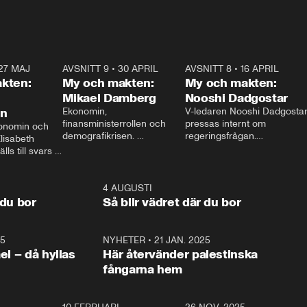
27 MAJ
3:51
AVSNITT 9
•
30 APRIL
24:00
AVSNITT 8
•
16 APRIL
25:1
kten:
My och makten:
My och makten:
Mikael Damberg
Nooshi Dadgostar
on
Ekonomin, 
V-ledaren Nooshi Dadgostar
finansministerrollen och 
pressas internt om 
onomin och 
demografikrisen. 
regeringsfrågan.

lisabeth 
Oppositionen ställs till svars 
I Aftonbladets 
ls till svars 
när Socialdemokraternas 
partiledarutfrågning ”My 
stern gästar 
Mikael Damberg gästar My 
och Makten” sätter hon ner 
My och Makten. 
och Makten. 
foten mot kritikerna:

1:06
4 AUGUSTI
1:0
– Vi ställer upp i val. Ska vi 
 du bor
Så blir vädret där du bor
vara med så sitter vi förstås 
25
1:22
NYHETER
•
21 JAN. 2025
0:5
ael – då hyllas
Här återvänder palestinska
fångarna hem