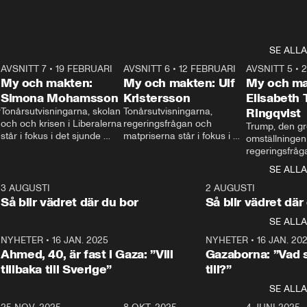
SE ALLA
7
AVSNITT 7
•
19 FEBRUARI
24:30
AVSNITT 6
•
12 FEBRUARI
27:30
AVSNITT 5
•
My och makten:
My och makten: Ulf
My och ma
Simona Mohamsson
Kristersson
Elisabeth
 
Tonårsutvisningarna, skolan 
Tonårsutvisningarna, 
Ringqvist
och och krisen i Liberalerna 
regeringsfrågan och 
Trump, den gr
står i fokus i det sjunde 
matpriserna står i fokus i 
omställningen
avsnittet av ”My och 
det sjätte avsnittet av ”My 
regeringsfråga
makten”. Se när 
och makten”. Se när 
centrum i det 
SE ALLA
Aftonbladets inrikespolitiska 
Aftonbladets inrikespolitiska 
avsnittet av ”
kommentator My 
kommentator My 
6
3 AUGUSTI
1:06
2 AUGUSTI
Makten”. Se nä
Rohwedder ställer 
Rohwedder ställer 
Så blir vädret där du bor
Så blir vädret där
Aftonbladets in
utbildnings- och 
statsminister Ulf Kristersson 
kommentator 
SE ALLA
integrationsminister Simona 
till svars.
Rohwedder stäl
Mohamsson till svars.
Centerpartiets
2
NYHETER
•
16 JAN. 2025
1:01
NYHETER
•
16 JAN. 20
Thand Ring till
Ahmed, 40, är fast i Gaza: ”Vill
Gazaborna: ”Vad s
tillbaka till Sverige”
till?”
SE ALLA