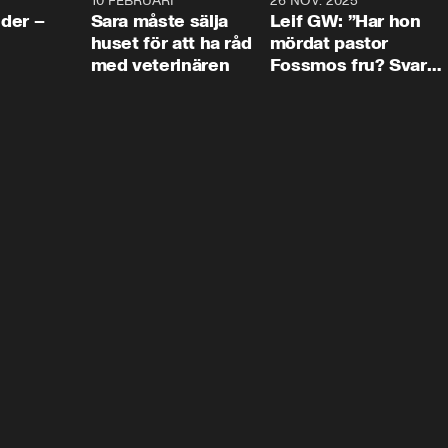
4:24
10 FEBRUARI
4:13
26 NOV. 2025
8:1
der –
Sara måste sälja
Leif GW: ”Har hon
huset för att ha råd
mördat pastor
med veterinären
Fossmos fru? Svar
nej.”