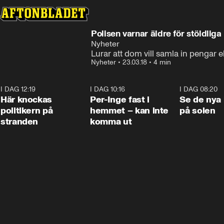
Polisen varnar äldre för stöldliga
Nyheter
Lurar att dom vill samla in pengar el
Nyheter
•
23.03.18
•
4 min
I DAG 12:19
0:45
I DAG 10:16
1:26
I DAG 08:20
Här knockas
Per-Inge fast i
Se de nya 
politikern på
hemmet – kan inte
på solen
stranden
komma ut