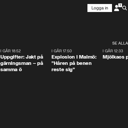
Logga in
SE ALLA
5
I GÅR 18:52
0:33
I GÅR 17:50
1:10
I GÅR 12:33
Uppgifter: Jakt på
Explosion i Malmö:
Mjölkaos p
gärningsman – på
”Håren på benen
samma ö
reste sig”