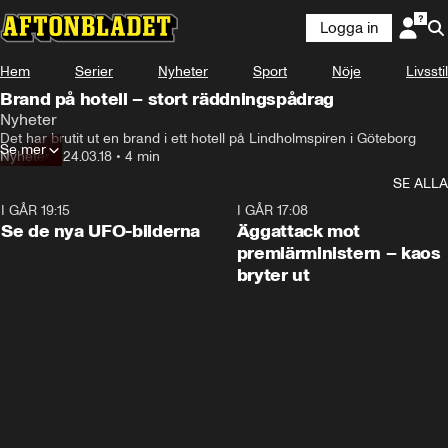
Logga in
Hem
Serier
Nyheter
Sport
Nöje
Livsstil
Brand på hotell – stort räddningspådrag
Nyheter
Det har brutit ut en brand i ett hotell på Lindholmspiren i Göteborg
Se mer
Nyheter
•
24.03.18
•
4 min
SE ALLA
I GÅR 19:15
0:36
I GÅR 17:08
Se de nya UFO-bilderna
Äggattack mot
premiärministern – kaos
bryter ut