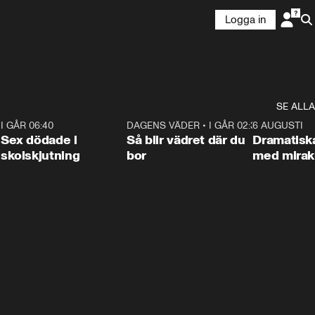
Logga in
SE ALLA
6
I GÅR 06:40
0:47
DAGENS VÄDER
•
I GÅR 02:30
1:06
6 AUGUSTI
Sex dödade i
Så blir vädret där du
Dramatisk
skolskjutning
bor
med miraku