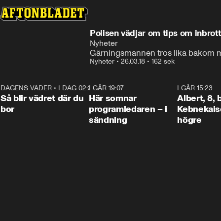
Polisen vädjar om tips om inbrott
Nyheter
Gärningsmannen tros lika bakom 
Nyheter
•
26.03.18
•
162 sek
DAGENS VÄDER
•
I DAG 02:30
1:06
I GÅR 19:07
0:45
I GÅR 15:23
Så blir vädret där du
Här somnar
Albert, 8,
bor
programledaren – i
Kebnekaise
sändning
högre