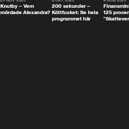
3
25 NOV. 2025
31:05
8 OKT. 2025
4:29
4 JUNI 2025
Knutby – Vem
200 sekunder –
Finansmin
mördade Alexandra?
Köttfusket: Se hela
125 procent
programmet här
"Skattever
viktig uppg