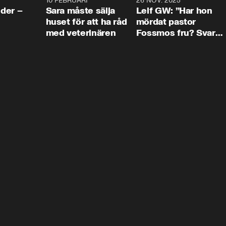
4:24
10 FEBRUARI
4:13
26 NOV. 2025
8:1
der –
Sara måste sälja
Leif GW: ”Har hon
huset för att ha råd
mördat pastor
med veterinären
Fossmos fru? Svar
nej.”