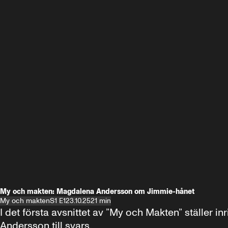
My och makten: Magdalena Andersson om Jimmie-hånet
My och makten
S1 E1
23.10.25
21 min
I det första avsnittet av ”My och Makten” ställe
Andersson till svars.