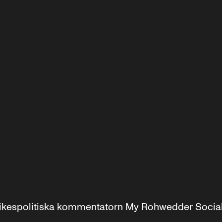
r inrikespolitiska kommentatorn My Rohwedder Soci