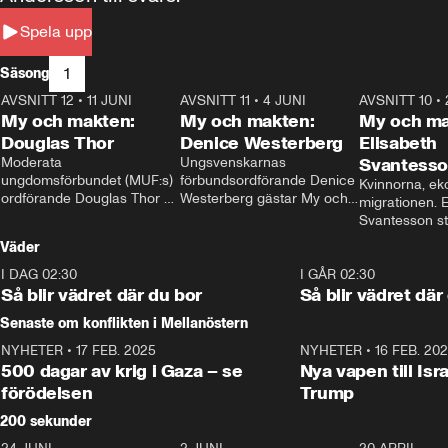
Spela upp
1
Säsong
AVSNITT 12
•
11 JUNI
26:27
AVSNITT 11
•
4 JUNI
23:40
AVSNITT 10
•
My och makten:
My och makten:
My och ma
Douglas Thor
Denice Westerberg
Elisabeth
Moderata 
Ungsvenskarnas 
Svantess
ungdomsförbundet (MUF:s) 
förbundsordförande Denice 
Kvinnorna, ek
ordförande Douglas Thor 
Westerberg gästar My och 
migrationen. E
gästar My och makten. I 
makten. I avsnittet 
Svantesson stäl
avsnittet diskuteras 
diskuteras migrationsfrågan 
när finansmini
Väder
tonårsutvisningarna och hur 
och hur SD ska locka 
Moderaterna ska locka 
kvinnliga väljare. 
I DAG 02:30
1:06
I GÅR 02:30
väljare till valet i höst. 
Så blir vädret där du bor
Så blir vädret där
Senaste om konflikten i Mellanöstern
NYHETER
•
17 FEB. 2025
0:45
NYHETER
•
16 FEB. 20
500 dagar av krig i Gaza – se
Nya vapen till Isr
förödelsen
Trump
200 sekunder