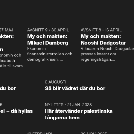
27 MAJ
3:51
AVSNITT 9
•
30 APRIL
24:00
AVSNITT 8
•
16 APRIL
25:1
kten:
My och makten:
My och makten:
Mikael Damberg
Nooshi Dadgostar
on
Ekonomin, 
V-ledaren Nooshi Dadgostar
finansministerrollen och 
pressas internt om 
onomin och 
demografikrisen. 
regeringsfrågan.

lisabeth 
Oppositionen ställs till svars 
I Aftonbladets 
ls till svars 
när Socialdemokraternas 
partiledarutfrågning ”My 
stern gästar 
Mikael Damberg gästar My 
och Makten” sätter hon ner 
My och Makten. 
och Makten. 
foten mot kritikerna:

1:06
6 AUGUSTI
1:0
– Vi ställer upp i val. Ska vi 
 du bor
Så blir vädret där du bor
vara med så sitter vi förstås 
25
1:22
NYHETER
•
21 JAN. 2025
0:5
ael – då hyllas
Här återvänder palestinska
fångarna hem