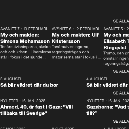
SE ALLA
7
AVSNITT 7
•
19 FEBRUARI
24:30
AVSNITT 6
•
12 FEBRUARI
27:30
AVSNITT 5
•
My och makten:
My och makten: Ulf
My och ma
Simona Mohamsson
Kristersson
Elisabeth
 
Tonårsutvisningarna, skolan 
Tonårsutvisningarna, 
Ringqvist
och och krisen i Liberalerna 
regeringsfrågan och 
Trump, den gr
står i fokus i det sjunde 
matpriserna står i fokus i 
omställningen
avsnittet av ”My och 
det sjätte avsnittet av ”My 
regeringsfråga
makten”. Se när 
och makten”. Se när 
centrum i det 
SE ALLA
Aftonbladets inrikespolitiska 
Aftonbladets inrikespolitiska 
avsnittet av ”
kommentator My 
kommentator My 
6
5 AUGUSTI
1:06
4 AUGUSTI
Makten”. Se nä
Rohwedder ställer 
Rohwedder ställer 
Så blir vädret där du bor
Så blir vädret där
Aftonbladets in
utbildnings- och 
statsminister Ulf Kristersson 
kommentator 
SE ALLA
integrationsminister Simona 
till svars.
Rohwedder stäl
Mohamsson till svars.
Centerpartiets
2
NYHETER
•
16 JAN. 2025
1:01
NYHETER
•
16 JAN. 20
Thand Ring till
Ahmed, 40, är fast i Gaza: ”Vill
Gazaborna: ”Vad s
tillbaka till Sverige”
till?”
SE ALLA