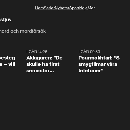
Hem
Serier
Nyheter
Sport
Nöje
Mer
Livsstil
stjuv
mord och mordförsök
0:54
I GÅR 14:26
1:54
I GÅR 09:53
1:3
 besteg
Åklagaren: ”De
Pourmokhtari: ”S
 – vill
skulle ha firat
smygfilmar våra
semester
telefoner”
tillsammans”