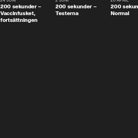
24 JUNI
5:00
2 JUNI
4:23
20 APRIL
200 sekunder –
200 sekunder –
200 sekun
Vaccinfusket,
Testerna
Normal
fortsättningen