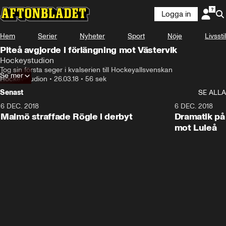
Logga in
Hem
Serier
Nyheter
Sport
Nöje
Livsstil
Piteå avgjorde i förlängning mot Västervik
Hockeystudion
Tog sin första seger i kvalserien till Hockeyallsvenskan
Se mer
Hockeystudion
•
26.03.18
•
56 sek
Senast
SE ALLA
6 DEC. 2018
0:50
6 DEC. 2018
Malmö straffade Rögle i derbyt
Dramatik på
mot Luleå